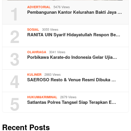
1
5476 Views
ADVERTORIAL
Pembangunan Kantor Kelurahan Bakti Jaya …
2
3055 Views
SOSIAL
RANITA UIN Syarif Hidayatullah Respon Be…
3
3041 Views
OLAHRAGA
Porbikawa Karate-do Indonesia Gelar Ujia…
4
2883 Views
KULINER
SAEROSO Resto & Venue Resmi Dibuka …
5
2679 Views
HUKUM&KRIMINAL
Satlantas Polres Tangsel Siap Terapkan E…
Recent Posts