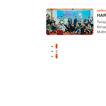
SERBA
HARK
Terop
Korup
Multi
1
2
»