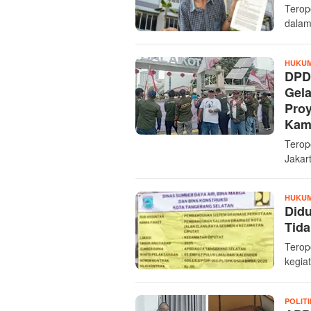
Terop
dalam
HUKUM
DPD 
Gela
Proy
Kam
Terop
Jakar
HUKUM
Did
Tida
Terop
kegiat
POLITI