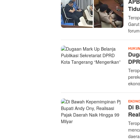
APBD
Tidu
Terop
Garut
forum
HUKUM
Duga
DPR
Terop
perek
ekono
EKONO
Di 
Real
Terop
menca
daera