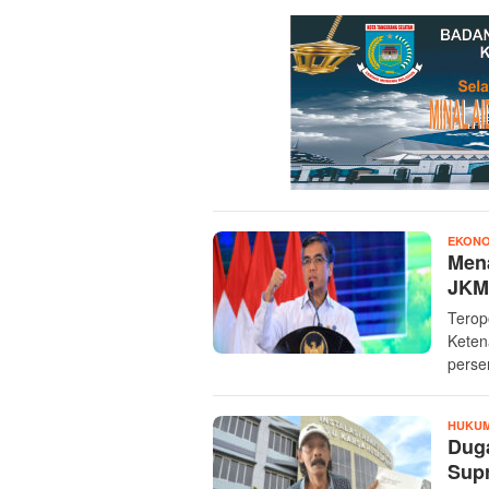
EKONO
Mena
JKM 
Terop
Keten
perse
HUKUM
Duga
Supr