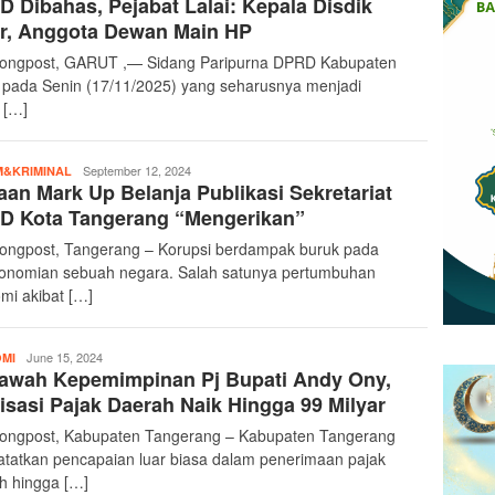
 Dibahas, Pejabat Lalai: Kepala Disdik
r, Anggota Dewan Main HP
ongpost, GARUT ,— Sidang Paripurna DPRD Kabupaten
 pada Senin (17/11/2025) yang seharusnya menjadi
 […]
teropongpost
September 12, 2024
&KRIMINAL
an Mark Up Belanja Publikasi Sekretariat
D Kota Tangerang “Mengerikan”
ongpost, Tangerang – Korupsi berdampak buruk pada
onomian sebuah negara. Salah satunya pertumbuhan
mi akibat […]
teropongpost
June 15, 2024
MI
Bawah Kepemimpinan Pj Bupati Andy Ony,
isasi Pajak Daerah Naik Hingga 99 Milyar
ongpost, Kabupaten Tangerang – Kabupaten Tangerang
tatkan pencapaian luar biasa dalam penerimaan pajak
h hingga […]