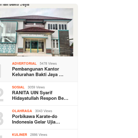
1
5478 Views
ADVERTORIAL
Pembangunan Kantor
Kelurahan Bakti Jaya …
2
3059 Views
SOSIAL
RANITA UIN Syarif
Hidayatullah Respon Be…
3
3043 Views
OLAHRAGA
Porbikawa Karate-do
Indonesia Gelar Ujia…
2886 Views
KULINER