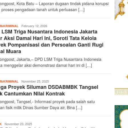
ongpost, Kota Batu – Laporan dugaan tindak pidana korupsi
 proses pengadaan tanah untuk perluasan […]
teropongpost
February 12, 2026
&KRIMINAL
LSM Triga Nusantara Indonesia Jakarta
r Aksi Damai Hari Ini, Soroti Tata Kelola
ek Pompanisasi dan Persoalan Ganti Rugi
al Muara
ongpost, Jakarta,– DPD LSM Triga Nusantara Indonesia
ta menggelar aksi demonstrasi damai hari ini di […]
teropongpost
November 25, 2025
&KRIMINAL
uga Proyek Siluman DSDABMBK Tangsel
k Cantumkan Nilai Kontrak
ongpost, Tangsel,- Informasi proyek pada salah satu
an fisik milik Dinas Sumber Daya air, Bina […]
teropongpost
November 23, 2025
K