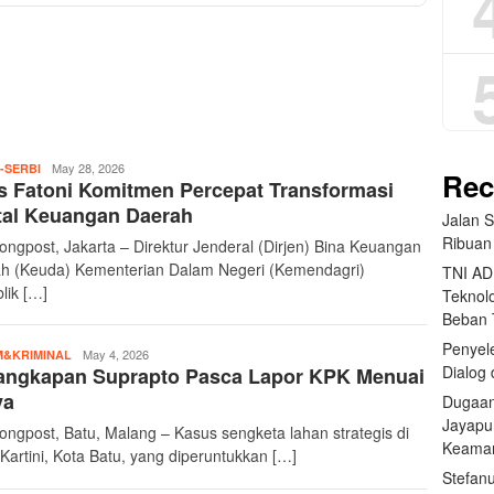
teropongpost
May 28, 2026
-SERBI
Rec
 Fatoni Komitmen Percepat Transformasi
tal Keuangan Daerah
Jalan 
Ribuan
ongpost, Jakarta – Direktur Jenderal (Dirjen) Bina Keuangan
h (Keuda) Kementerian Dalam Negeri (Kemendagri)
TNI AD
lik […]
Teknolo
Beban
Penyele
teropongpost
May 4, 2026
&KRIMINAL
Dialog 
angkapan Suprapto Pasca Lapor KPK Menuai
ya
Dugaan
Jayapu
ongpost, Batu, Malang – Kasus sengketa lahan strategis di
Keama
 Kartini, Kota Batu, yang diperuntukkan […]
Stefan