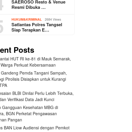
4
SAEROSO Resto & Venue
Resmi Dibuka …
5
2684 Views
HUKUM&KRIMINAL
Satlantas Polres Tangsel
Siap Terapkan E…
ent Posts
Santai HUT RI ke-81 di Mauk Semarak,
 Warga Perkuat Kebersamaan
 Gandeng Pemda Tangani Sampah,
gi Pirolisis Disiapkan untuk Kurangi
 TPA
saian BLBI Dinilai Perlu Lebih Terbuka,
dan Verifikasi Data Jadi Kunci
 Gangguan Kesehatan MBG di
ra, BGN Perketat Pengawasan
nan Pangan
us BAN Liow Audiensi dengan Pemkot