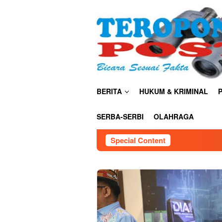
Skip
close
to
content
BERITA
HUKUM & KRIMINAL
P
SERBA-SERBI
OLAHRAGA
Special Content