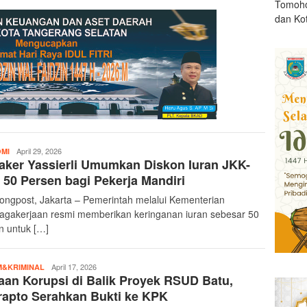
Tomoho
dan Ko
teropongpost
April 29, 2026
MI
ker Yassierli Umumkan Diskon Iuran JKK-
50 Persen bagi Pekerja Mandiri
ongpost, Jakarta – Pemerintah melalui Kementerian
agakerjaan resmi memberikan keringanan iuran sebesar 50
n untuk […]
teropongpost
April 17, 2026
&KRIMINAL
an Korupsi di Balik Proyek RSUD Batu,
apto Serahkan Bukti ke KPK