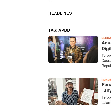
HEADLINES
TAG:
APBD
SERBA
Agus
Digi
Terop
Daera
Repub
HUKUM
Pen
Tan
Terop
Jalan