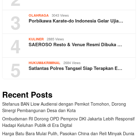
3
3043 Views
OLAHRAGA
Porbikawa Karate-do Indonesia Gelar Ujia…
4
2885 Views
KULINER
SAEROSO Resto & Venue Resmi Dibuka …
5
2684 Views
HUKUM&KRIMINAL
Satlantas Polres Tangsel Siap Terapkan E…
Recent Posts
Stefanus BAN Liow Audiensi dengan Pemkot Tomohon, Dorong
Sinergi Pembangunan Desa dan Kota
Ombudsman RI Dorong OPD Pemprov DKI Jakarta Lebih Responsif
Hadapi Keluhan Publik di Era Digital
Harga Batu Bara Mulai Pulih, Pasokan China dan Reli Minyak Dunia