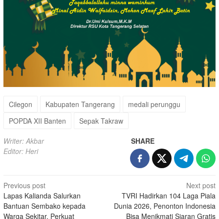
Cilegon
Kabupaten Tangerang
medali perunggu
POPDA XII Banten
Sepak Takraw
Writer: Akbar
SHARE
Editor: Heri
Post
Previous post
Next post
Lapas Kalianda Salurkan
TVRI Hadirkan 104 Laga Piala
navigation
Bantuan Sembako kepada
Dunia 2026, Penonton Indonesia
Warga Sekitar, Perkuat
Bisa Menikmati Siaran Gratis