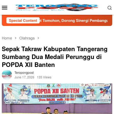
Skip
Mobile
to
Menu
content
ohon, Dorong Sinergi Pembangunan Desa dan Kota
Special Content
Omb
Home
Olahraga
Sepak Takraw Kabupaten Tangerang
Sumbang Dua Medali Perunggu di
POPDA XII Banten
Teropongpost
June 17, 2026
135 Views