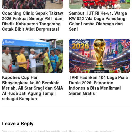
Coaching Clinic Sepak Takraw
Sambut HUT RI Ke-81, Warga
2026 Perkuat Sinergi PSTI dan
RW 022 Vila Dago Pamulang
Disdik Kabupaten Tangerang
Gelar Lomba Olahraga dan
Cetak Bibit Atlet Berprestasi
Seni
Kapolres Cup Hari
TVRI Hadirkan 104 Laga Piala
Bhayangkara ke-80 Berakhir
Dunia 2026, Penonton
Meriah, All Star Sragi dan SMA
Indonesia Bisa Menikmati
Al Huda Jati Agung Tampil
Siaran Gratis
sebagai Kampiun
Leave a Reply
Your email address will not be published.
Required fields are marked
*