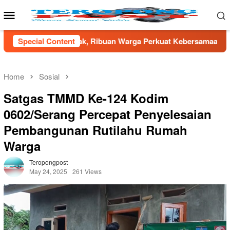
Skip
Mobile
to
Menu
content
Ribuan Warga Perkuat Kebersamaan
Special Content
TNI AD Gandeng Pemd
Home
Sosial
Satgas TMMD Ke-124 Kodim
0602/Serang Percepat Penyelesaian
Pembangunan Rutilahu Rumah
Warga
Teropongpost
May 24, 2025
261 Views