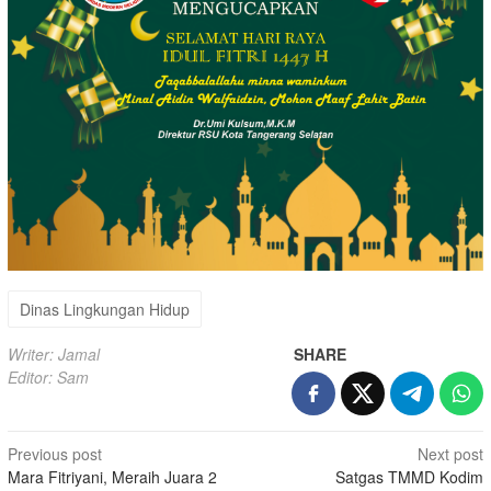
Dinas Lingkungan Hidup
Writer: Jamal
SHARE
Editor: Sam
Post
Previous post
Next post
Mara Fitriyani, Meraih Juara 2
Satgas TMMD Kodim
navigation