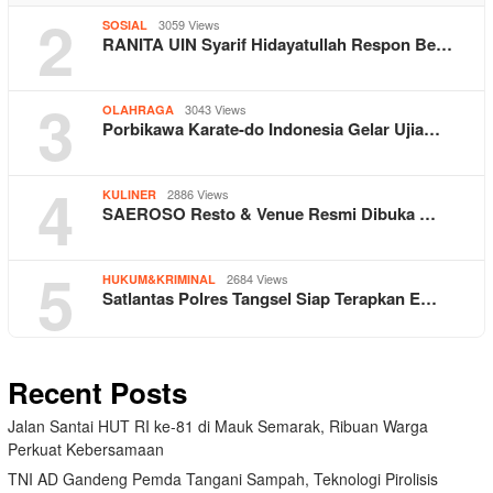
2
3059 Views
SOSIAL
RANITA UIN Syarif Hidayatullah Respon Be…
3
3043 Views
OLAHRAGA
Porbikawa Karate-do Indonesia Gelar Ujia…
4
2886 Views
KULINER
SAEROSO Resto & Venue Resmi Dibuka …
5
2684 Views
HUKUM&KRIMINAL
Satlantas Polres Tangsel Siap Terapkan E…
Recent Posts
Jalan Santai HUT RI ke-81 di Mauk Semarak, Ribuan Warga
Perkuat Kebersamaan
TNI AD Gandeng Pemda Tangani Sampah, Teknologi Pirolisis