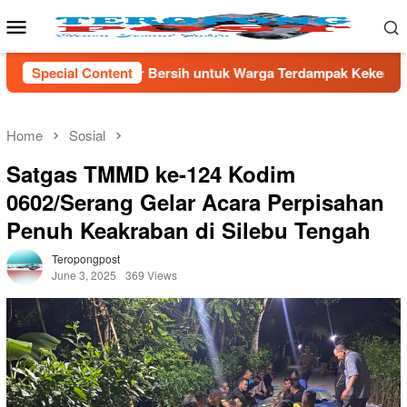
Skip
Mobile
to
Menu
content
 Air Bersih untuk Warga Terdampak Kekeringan di Kecamatan Kr
Special Content
Home
Sosial
Satgas TMMD ke-124 Kodim
0602/Serang Gelar Acara Perpisahan
Penuh Keakraban di Silebu Tengah
Teropongpost
June 3, 2025
369 Views