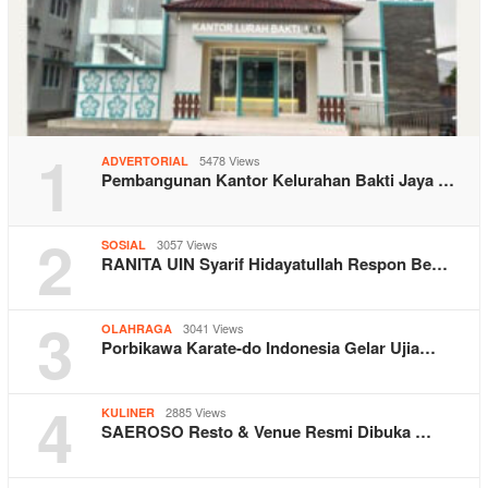
1
5478 Views
ADVERTORIAL
Pembangunan Kantor Kelurahan Bakti Jaya …
2
3057 Views
SOSIAL
RANITA UIN Syarif Hidayatullah Respon Be…
3
3041 Views
OLAHRAGA
Porbikawa Karate-do Indonesia Gelar Ujia…
4
2885 Views
KULINER
SAEROSO Resto & Venue Resmi Dibuka …