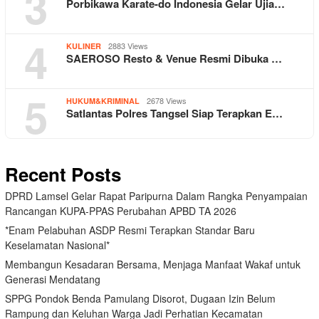
3
Porbikawa Karate-do Indonesia Gelar Ujia…
4
2883 Views
KULINER
SAEROSO Resto & Venue Resmi Dibuka …
5
2678 Views
HUKUM&KRIMINAL
Satlantas Polres Tangsel Siap Terapkan E…
Recent Posts
DPRD Lamsel Gelar Rapat Paripurna Dalam Rangka Penyampaian
Rancangan KUPA-PPAS Perubahan APBD TA 2026
*Enam Pelabuhan ASDP Resmi Terapkan Standar Baru
Keselamatan Nasional*
Membangun Kesadaran Bersama, Menjaga Manfaat Wakaf untuk
Generasi Mendatang
SPPG Pondok Benda Pamulang Disorot, Dugaan Izin Belum
Rampung dan Keluhan Warga Jadi Perhatian Kecamatan