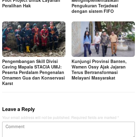
Pilot Project untuk Layanan
Mengimplementasikan
Peralihan Hak
Pengukuran Terjadwal
dengan sistem FIFO
Pengembangan Skill Divisi
Kunjungi Provinsi Banten,
Caving Mapala STACIA UMJ:
Wamen Ossy Ajak Jajaran
Peserta Perdalam Pengenalan
Terus Bertransformasi
Ornamen Gua dan Konservasi
Melayani Masyarakat
Karst
Leave a Reply
Your email address will not be published.
Required fields are marked
*