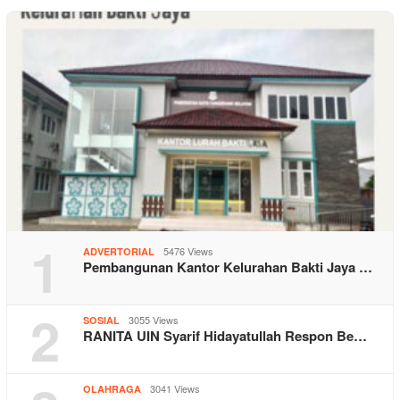
1
5476 Views
ADVERTORIAL
Pembangunan Kantor Kelurahan Bakti Jaya …
2
3055 Views
SOSIAL
RANITA UIN Syarif Hidayatullah Respon Be…
3041 Views
OLAHRAGA