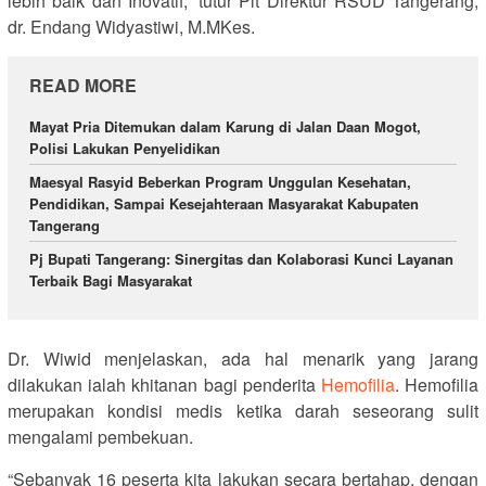
lebih baik dan Inovatif,” tutur Plt Direktur RSUD Tangerang,
dr. Endang Widyastiwi, M.MKes.
READ MORE
Mayat Pria Ditemukan dalam Karung di Jalan Daan Mogot,
Polisi Lakukan Penyelidikan
Maesyal Rasyid Beberkan Program Unggulan Kesehatan,
Pendidikan, Sampai Kesejahteraan Masyarakat Kabupaten
Tangerang
Pj Bupati Tangerang: Sinergitas dan Kolaborasi Kunci Layanan
Terbaik Bagi Masyarakat
Dr. Wiwid menjelaskan, ada hal menarik yang jarang
dilakukan ialah khitanan bagi penderita
Hemofilia
. Hemofilia
merupakan kondisi medis ketika darah seseorang sulit
mengalami pembekuan.
“Sebanyak 16 peserta kita lakukan secara bertahap, dengan