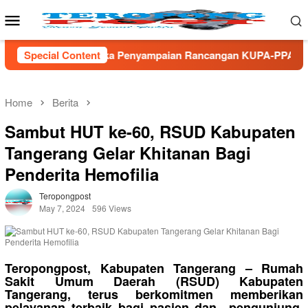
Skip
Mobile
to
Menu
content
enyampaian Rancangan KUPA-PPAS Perubahan APBD TA 2026
Special Content
Home
Berita
Sambut HUT ke-60, RSUD Kabupaten
Tangerang Gelar Khitanan Bagi
Penderita Hemofilia
Teropongpost
May 7, 2024
596 Views
Teropongpost, Kabupaten Tangerang – Rumah
Sakit Umum Daerah (RSUD) Kabupaten
Tangerang, terus berkomitmen memberikan
pelayanan terbaik bagi pasien dan pengunjung.