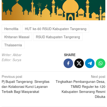
Hemofilia
HUT ke-60 RSUD Kabupaten Tangerang
Khitanan Massal
RSUD Kabupaten Tangerang
Thalasemia
Writer: Akbar
SHARE
Editor: Surya
Post
Previous post
Next post
Pj Bupati Tangerang: Sinergitas
Tingkatkan Pembangunan Desa,
navigation
dan Kolaborasi Kunci Layanan
TMMD Reguler ke-120
Terbaik Bagi Masyarakat
Kabupaten Semarang Resmi
Dibuka