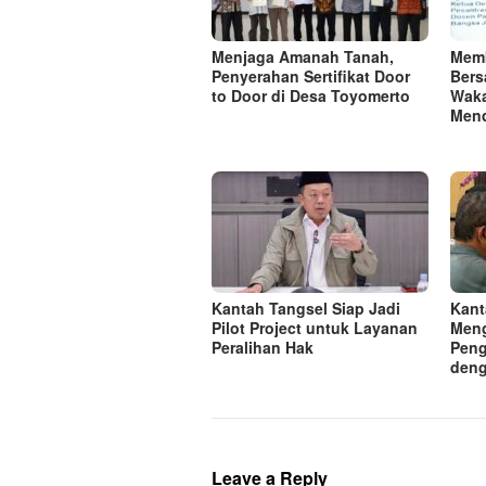
Menjaga Amanah Tanah,
Mem
Penyerahan Sertifikat Door
Bers
to Door di Desa Toyomerto
Waka
Men
Kantah Tangsel Siap Jadi
Kant
Pilot Project untuk Layanan
Meng
Peralihan Hak
Peng
deng
Leave a Reply