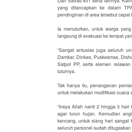
Dan Satrad 401 serta lainnya. Kam
yang ditancapkan ke dalam TPA 
pendinginan di area tersebut cepat 
‎Ia menuturkan, untuk warga yang
langsung di evakuasi ke tempat ya
‎”Sangat antusias juga seluruh u
Damkar, Dinkes, Puskesmas, Dishu
Satpol PP, serta elemen relawan
tuturnya.
‎Tak hanya itu, penanganan pema
untuk melakukan modifikasi cuaca a
‎”Insya Allah nanti 2 hingga 3 har
agar turun hujan. Kemudian angin
kencang, untuk siang hari sangat 
seluruh personel sudah ditugaskan 