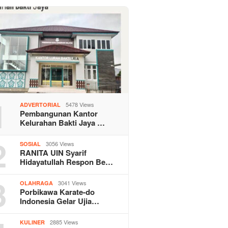
1
5478 Views
ADVERTORIAL
Pembangunan Kantor
Kelurahan Bakti Jaya …
2
3056 Views
SOSIAL
RANITA UIN Syarif
Hidayatullah Respon Be…
3
3041 Views
OLAHRAGA
Porbikawa Karate-do
Indonesia Gelar Ujia…
2885 Views
KULINER