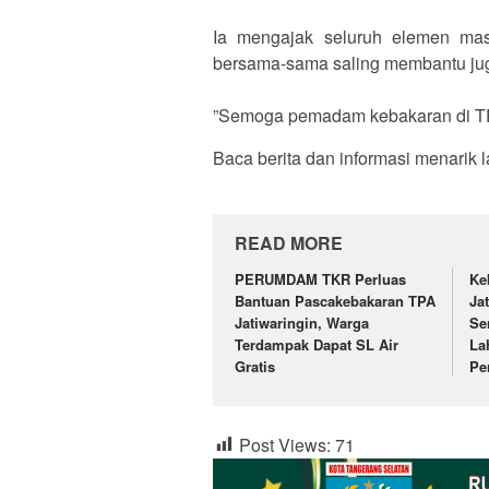
‎Ia mengajak seluruh elemen mas
bersama-sama saling membantu jug
‎”Semoga pemadam kebakaran di TPA
Baca berita dan informasi menarik l
READ MORE
PERUMDAM TKR Perluas
‎K
Bantuan Pascakebakaran TPA
Ja
Jatiwaringin, Warga
Se
Terdampak Dapat SL Air
La
Gratis
Pe
Post Views:
71