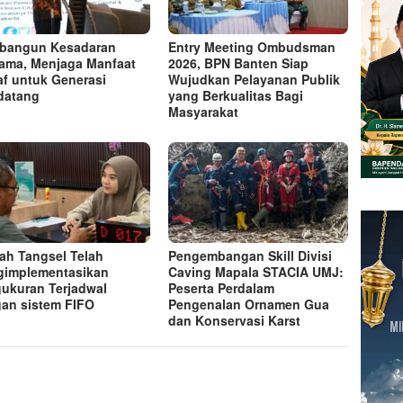
bangun Kesadaran
Entry Meeting Ombudsman
ama, Menjaga Manfaat
2026, BPN Banten Siap
f untuk Generasi
Wujudkan Pelayanan Publik
datang
yang Berkualitas Bagi
Masyarakat
ah Tangsel Telah
Pengembangan Skill Divisi
implementasikan
Caving Mapala STACIA UMJ:
ukuran Terjadwal
Peserta Perdalam
an sistem FIFO
Pengenalan Ornamen Gua
dan Konservasi Karst