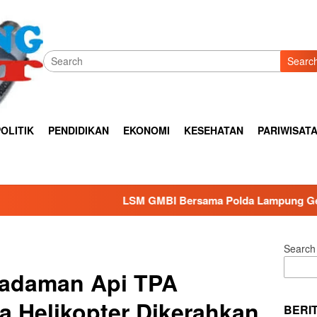
Searc
OLITIK
PENDIDIKAN
EKONOMI
KESEHATAN
PARIWISAT
LSM GMBI Bersama Polda Lampung Gelar Bhakti Sosial Menjel
Search
adaman Api TPA
a Helikopter Dikerahkan,
BERI