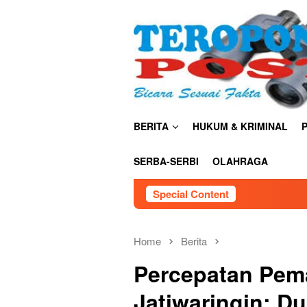
Skip
close
to
content
BERITA
HUKUM & KRIMINAL
P
SERBA-SERBI
OLAHRAGA
Special Content
Home
Berita
Percepatan Pem
Jatiwaringin: Du