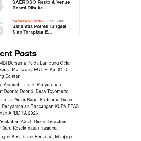
4
SAEROSO Resto & Venue
Resmi Dibuka …
5
2680 Views
HUKUM&KRIMINAL
Satlantas Polres Tangsel
Siap Terapkan E…
ent Posts
BI Bersama Polda Lampung Gelar
Sosial Menjelang HUT Rl Ke- 81 Di
g Selatan
a Amanah Tanah, Penyerahan
kat Door to Door di Desa Toyomerto
amsel Gelar Rapat Paripurna Dalam
a Penyampaian Rancangan KUPA-PPAS
han APBD TA 2026
elabuhan ASDP Resmi Terapkan
r Baru Keselamatan Nasional
gun Kesadaran Bersama, Menjaga