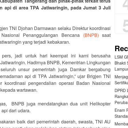
abupaten Tangerang dan pihak-pihak terkait terus
pi di area TPA Jatiwaringin, pada Jumat 3 Juli
rigjen TNI Djohan Darmawan selaku Direktur koordinasi
n Nasional Penanggulangan Bencana
(BNPB)
saat
iwaringin yang terjadi kebakaran.
Rec
 pers, jadi untuk hari keempat ini kami berusaha
LSM GM
atiwaringin. Hadirnya BNPB, Kementrian Lingkungan
Bhakti 
Lampun
a seluruh unsur pemerintah juga Damkar bergabung
madaman api di TPA Jatiwaringin,” ujar Brigjen TNI
Menjag
Sertifi
r koordinasi pengendalian operasi Badan Nasional
kepada wartawan.
DPRD L
Rangk
Peruba
ugas, BNPB juga mendatangkan dua unit Helikopter
Enam P
pi dari udara.
Standa
akaran baik dari pemerintah daerah, swasta, TNI AU
Memban