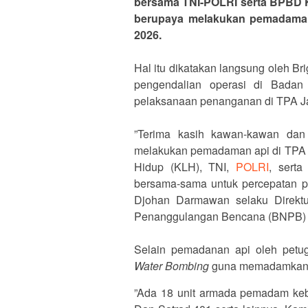
bersama TNI-POLRI serta BPBD K
berupaya melakukan pemadaman a
2026.
‎Hal itu dikatakan langsung oleh B
pengendalian operasi di Bada
pelaksanaan penanganan di TPA Jat
‎”Terima kasih kawan-kawan dan
melakukan pemadaman api di TPA J
Hidup (KLH), TNI,
POLRI
, sert
bersama-sama untuk percepatan pe
Djohan Darmawan selaku Direktu
Penanggulangan Bencana (BNPB) 
‎Selain pemadanan api oleh pet
Water Bombing
guna memadamkan a
‎”Ada 18 unit armada pemadam keb