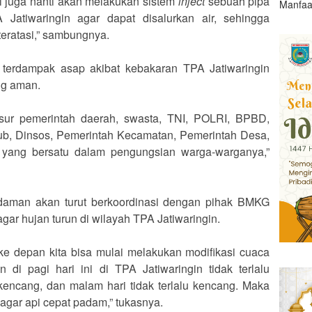
i juga nanti akan melakukan sistem
inject
sebuah pipa
Manfaa
Jatiwaringin agar dapat disalurkan air, sehingga
teratasi,” sambungnya.
 terdampak asap akibat kebakaran TPA Jatiwaringin
ng aman.
nsur pemerintah daerah, swasta, TNI, POLRI, BPBD,
b, Dinsos, Pemerintah Kecamatan, Pemerintah Desa,
 yang bersatu dalam pengungsian warga-warganya,”
daman akan turut berkoordinasi dengan pihak BMKG
gar hujan turun di wilayah TPA Jatiwaringin.
i ke depan kita bisa mulai melakukan modifikasi cuaca
 di pagi hari ini di TPA Jatiwaringin tidak terlalu
kencang, dan malam hari tidak terlalu kencang. Maka
agar api cepat padam,” tukasnya.