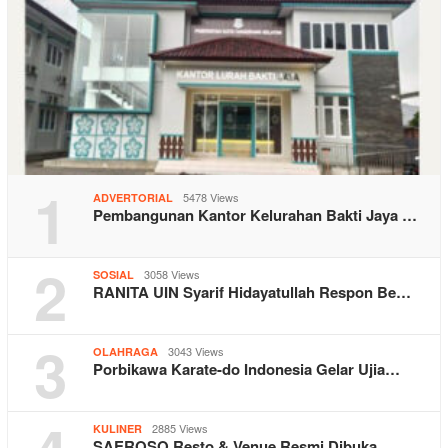
1
5478 Views
ADVERTORIAL
Pembangunan Kantor Kelurahan Bakti Jaya …
2
3058 Views
SOSIAL
RANITA UIN Syarif Hidayatullah Respon Be…
3
3043 Views
OLAHRAGA
Porbikawa Karate-do Indonesia Gelar Ujia…
2885 Views
KULINER
SAEROSO Resto & Venue Resmi Dibuka …