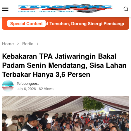
Skip
Mobile
to
Menu
content
mohon, Dorong Sinergi Pembangunan Desa dan Kota
Special Content
Om
Home
Berita
‎Kebakaran TPA Jatiwaringin Bakal
Padam Senin Mendatang, Sisa Lahan
Terbakar Hanya 3,6 Persen
Teropongpost
July 6, 2026
62 Views