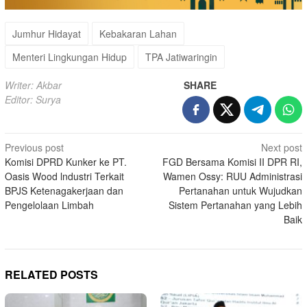
Jumhur Hidayat
Kebakaran Lahan
Menteri Lingkungan Hidup
TPA Jatiwaringin
Writer: Akbar
SHARE
Editor: Surya
Post
Previous post
Next post
Komisi DPRD Kunker ke PT.
FGD Bersama Komisi II DPR RI,
navigation
Oasis Wood lndustri Terkait
Wamen Ossy: RUU Administrasi
BPJS Ketenagakerjaan dan
Pertanahan untuk Wujudkan
Pengelolaan Limbah
Sistem Pertanahan yang Lebih
Baik
RELATED POSTS