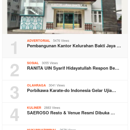
1
5476 Views
ADVERTORIAL
Pembangunan Kantor Kelurahan Bakti Jaya …
2
3055 Views
SOSIAL
RANITA UIN Syarif Hidayatullah Respon Be…
3
3041 Views
OLAHRAGA
Porbikawa Karate-do Indonesia Gelar Ujia…
4
2883 Views
KULINER
SAEROSO Resto & Venue Resmi Dibuka …
2678 Views
HUKUM&KRIMINAL