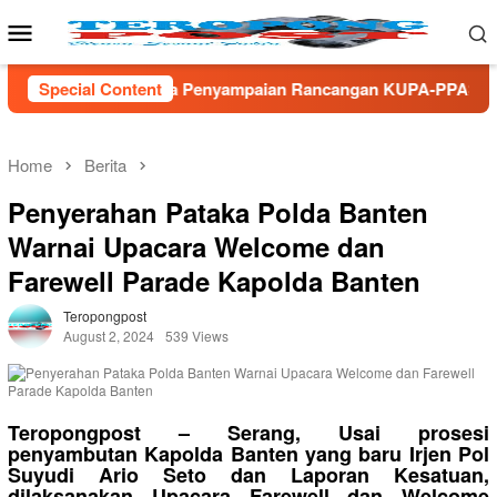
Skip
Mobile
to
Menu
content
 Penyampaian Rancangan KUPA-PPAS Perubahan APBD TA 2026
Special Content
Home
Berita
Penyerahan Pataka Polda Banten
Warnai Upacara Welcome dan
Farewell Parade Kapolda Banten
Teropongpost
August 2, 2024
539 Views
Teropongpost – Serang, Usai prosesi
penyambutan Kapolda Banten yang baru Irjen Pol
Suyudi Ario Seto dan Laporan Kesatuan,
dilaksanakan Upacara Farewell dan Welcome