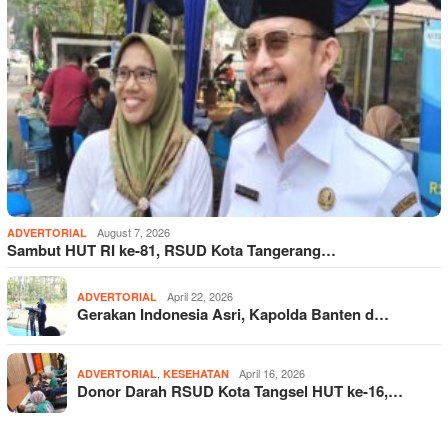
August 7, 2026
ADVERTORIAL
Sambut HUT RI ke-81, RSUD Kota Tangerang…
April 22, 2026
ADVERTORIAL
Gerakan Indonesia Asri, Kapolda Banten d…
,
April 16, 2026
ADVERTORIAL
KESEHATAN
Donor Darah RSUD Kota Tangsel HUT ke-16,…