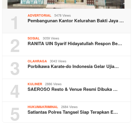
1
5478 Views
ADVERTORIAL
Pembangunan Kantor Kelurahan Bakti Jaya …
2
3059 Views
SOSIAL
RANITA UIN Syarif Hidayatullah Respon Be…
3
3043 Views
OLAHRAGA
Porbikawa Karate-do Indonesia Gelar Ujia…
4
2886 Views
KULINER
SAEROSO Resto & Venue Resmi Dibuka …
5
2684 Views
HUKUM&KRIMINAL
Satlantas Polres Tangsel Siap Terapkan E…