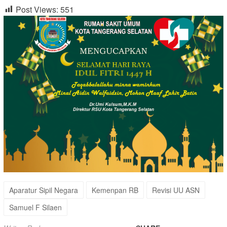
Post Views:
551
Aparatur Sipil Negara
Kemenpan RB
Revisi UU ASN
Samuel F Silaen