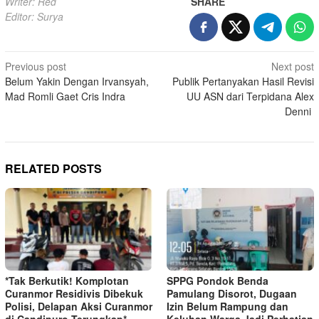
Writer: Red
SHARE
Editor: Surya
Post
Previous post
Next post
Belum Yakin Dengan Irvansyah,
Publik Pertanyakan Hasil Revisi
navigation
Mad Romli Gaet Cris Indra
UU ASN dari Terpidana Alex
Denni
RELATED POSTS
*Tak Berkutik! Komplotan
SPPG Pondok Benda
Curanmor Residivis Dibekuk
Pamulang Disorot, Dugaan
Polisi, Delapan Aksi Curanmor
Izin Belum Rampung dan