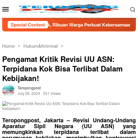
Skip
Mobile
to
Menu
content
ibuan Warga Perkuat Kebersamaan
Special Content
TNI AD Gandeng Pemda
Home
Hukum&Kriminal
Pengamat Kritik Revisi UU ASN:
Terpidana Kok Bisa Terlibat Dalam
Kebijakan!
Teropongpost
July 26, 2024
551 Views
Teropongpost, Jakarta – Revisi Undang-Undang
Aparatur Sipil Negara (UU ASN) yang
memungkinkan terpidana terlibat dalam
perumusan kebijakan, menimbulkan kontroversi