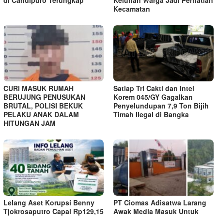
di Candipuro Terungkap*
Keluhan Warga Jadi Perhatian
Kecamatan
CURI MASUK RUMAH
Satlap Tri Cakti dan Intel
BERUJUNG PENUSUKAN
Korem 045/GY Gagalkan
BRUTAL, POLISI BEKUK
Penyelundupan 7,9 Ton Bijih
PELAKU ANAK DALAM
Timah Ilegal di Bangka
HITUNGAN JAM
Lelang Aset Korupsi Benny
PT Ciomas Adisatwa Larang
Tjokrosaputro Capai Rp129,15
Awak Media Masuk Untuk