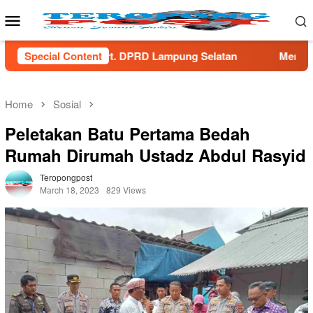
Skip
Mobile
to
Menu
content
RD Lampung Selatan
Special Content
Menaker Yassierli Dorong Transform
Home
Sosial
Peletakan Batu Pertama Bedah
Rumah Dirumah Ustadz Abdul Rasyid
Teropongpost
March 18, 2023
829 Views