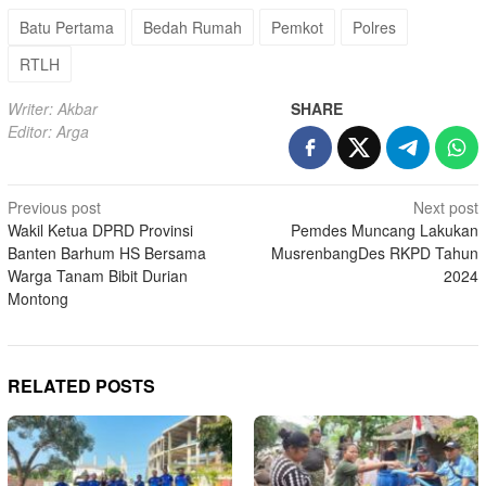
Batu Pertama
Bedah Rumah
Pemkot
Polres
RTLH
Writer: Akbar
SHARE
Editor: Arga
Post
Previous post
Next post
Wakil Ketua DPRD Provinsi
Pemdes Muncang Lakukan
navigation
Banten Barhum HS Bersama
MusrenbangDes RKPD Tahun
Warga Tanam Bibit Durian
2024
Montong
RELATED POSTS