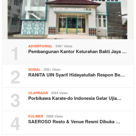
1
5481 Views
ADVERTORIAL
Pembangunan Kantor Kelurahan Bakti Jaya …
2
3061 Views
SOSIAL
RANITA UIN Syarif Hidayatullah Respon Be…
3
3044 Views
OLAHRAGA
Porbikawa Karate-do Indonesia Gelar Ujia…
4
2888 Views
KULINER
SAEROSO Resto & Venue Resmi Dibuka …