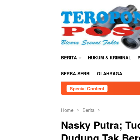
Skip
close
to
content
BERITA
HUKUM & KRIMINAL
P
SERBA-SERBI
OLAHRAGA
Special Content
Kemendiktisaintek
Home
Berita
Nasky Putra; Tu
Dudung Tak Ber