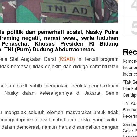
is politik dan pemerhati sosial, Nasky Putra
aming negatif, narasi sesat, serta tuduhan
 Penasehat Khusus Presiden RI Bidang
al TNI (Purn) Dudung Abdurrachman.
Rec
ala Staf Angkatan Darat
(KSAD)
ini terkait program
Kemend
idak berdasar, tidak objektif, dan diduga sarat muatan
Indone
Indone
*Tak B
ata dan bukti sahih merupakan bentuk penghakiman
Dibekuk
s Nasky dalam keterangannya di Jakarta, Senin
Candip
TNI AU
Bantua
tu mengajak seluruh elemen masyarakat untuk tidak
Kekeri
p mengedepankan akal sehat dan fakta yang valid.
Sambut
jar dalam demokrasi, namun harus disampaikan dengan
Gelar 
Keseha