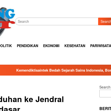
Searc
OLITIK
PENDIDIKAN
EKONOMI
KESEHATAN
PARIWISAT
 Bedah Sejarah Sains Indonesia, Bonnie Triyana Jelaskan Peran
Search
duhan ke Jendral
dasar
BERI