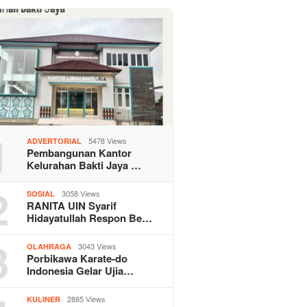
1
5478 Views
ADVERTORIAL
Pembangunan Kantor
Kelurahan Bakti Jaya …
2
3058 Views
SOSIAL
RANITA UIN Syarif
Hidayatullah Respon Be…
3
3043 Views
OLAHRAGA
Porbikawa Karate-do
Indonesia Gelar Ujia…
2885 Views
KULINER