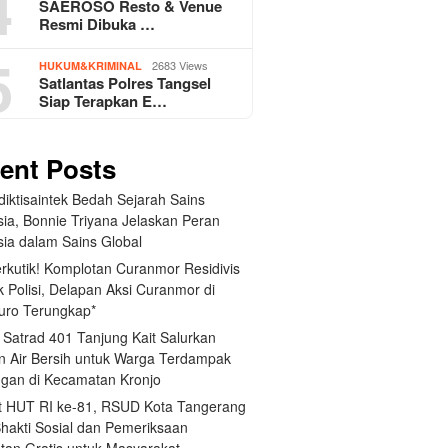
4
SAEROSO Resto & Venue
Resmi Dibuka …
5
2683 Views
HUKUM&KRIMINAL
Satlantas Polres Tangsel
Siap Terapkan E…
ent Posts
iktisaintek Bedah Sejarah Sains
sia, Bonnie Triyana Jelaskan Peran
sia dalam Sains Global
erkutik! Komplotan Curanmor Residivis
 Polisi, Delapan Aksi Curanmor di
uro Terungkap*
 Satrad 401 Tanjung Kait Salurkan
n Air Bersih untuk Warga Terdampak
ngan di Kecamatan Kronjo
 HUT RI ke-81, RSUD Kota Tangerang
Bhakti Sosial dan Pemeriksaan
tan Gratis untuk Masyarakat