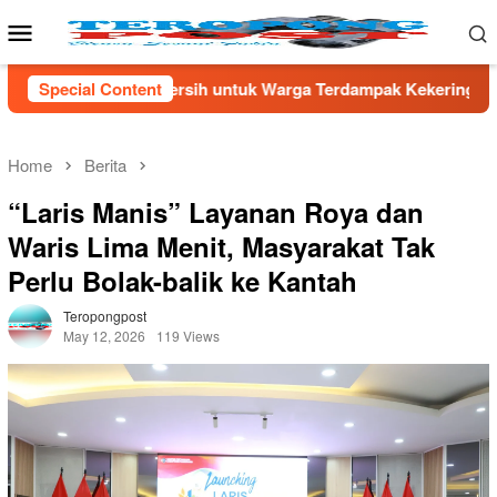
Skip
Mobile
to
Menu
content
ntuk Warga Terdampak Kekeringan di Kecamatan Kronjo
Special Content
S
Home
Berita
“Laris Manis” Layanan Roya dan
Waris Lima Menit, Masyarakat Tak
Perlu Bolak-balik ke Kantah
Teropongpost
May 12, 2026
119 Views