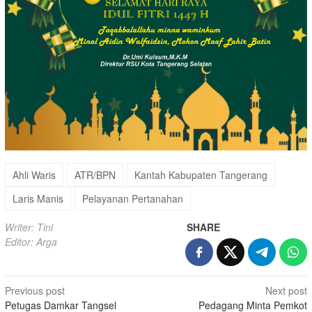
Ahli Waris
ATR/BPN
Kantah Kabupaten Tangerang
Laris Manis
Pelayanan Pertanahan
Writer: Tini
SHARE
Editor: Arga
Post
Previous post
Next post
Petugas Damkar Tangsel
Pedagang Minta Pemkot