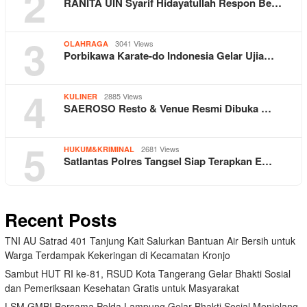
2
RANITA UIN Syarif Hidayatullah Respon Be…
3
3041 Views
OLAHRAGA
Porbikawa Karate-do Indonesia Gelar Ujia…
4
2885 Views
KULINER
SAEROSO Resto & Venue Resmi Dibuka …
5
2681 Views
HUKUM&KRIMINAL
Satlantas Polres Tangsel Siap Terapkan E…
Recent Posts
TNI AU Satrad 401 Tanjung Kait Salurkan Bantuan Air Bersih untuk
Warga Terdampak Kekeringan di Kecamatan Kronjo
Sambut HUT RI ke-81, RSUD Kota Tangerang Gelar Bhakti Sosial
dan Pemeriksaan Kesehatan Gratis untuk Masyarakat
LSM GMBI Bersama Polda Lampung Gelar Bhakti Sosial Menjelang