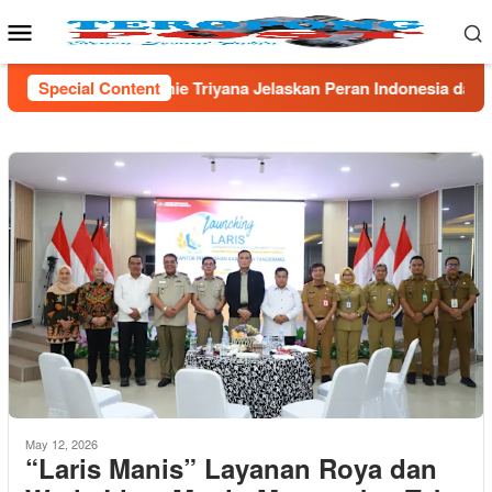
Skip
Mobile
to
Menu
content
yana Jelaskan Peran Indonesia dalam Sains Global
Special Content
*Tak 
May 12, 2026
“Laris Manis” Layanan Roya dan