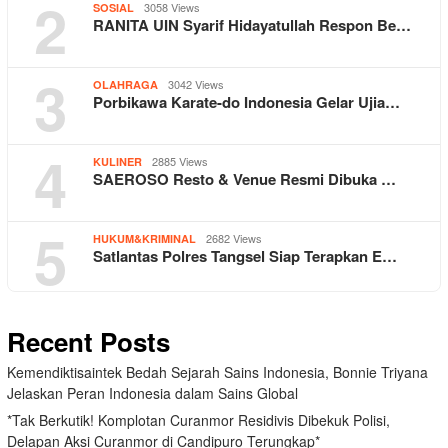
2
3058 Views
SOSIAL
RANITA UIN Syarif Hidayatullah Respon Be…
3
3042 Views
OLAHRAGA
Porbikawa Karate-do Indonesia Gelar Ujia…
4
2885 Views
KULINER
SAEROSO Resto & Venue Resmi Dibuka …
5
2682 Views
HUKUM&KRIMINAL
Satlantas Polres Tangsel Siap Terapkan E…
Recent Posts
Kemendiktisaintek Bedah Sejarah Sains Indonesia, Bonnie Triyana
Jelaskan Peran Indonesia dalam Sains Global
*Tak Berkutik! Komplotan Curanmor Residivis Dibekuk Polisi,
Delapan Aksi Curanmor di Candipuro Terungkap*