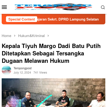
Skip
Mobile
to
Menu
content
 Sekrt. DPRD Lampung Selatan
Special Content
Menaker Yassierli Doron
Home
Hukum&Kriminal
Kepala Tiyuh Margo Dadi Batu Putih
Ditetapkan Sebagai Tersangka
Dugaan Melawan Hukum
Teropongpost
July 12, 2024
741 Views