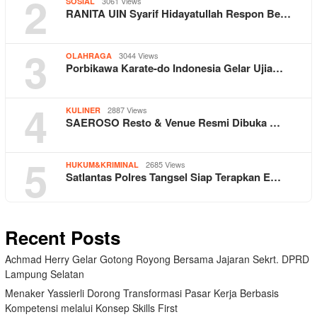
2
3061 Views
SOSIAL
RANITA UIN Syarif Hidayatullah Respon Be…
3
3044 Views
OLAHRAGA
Porbikawa Karate-do Indonesia Gelar Ujia…
4
2887 Views
KULINER
SAEROSO Resto & Venue Resmi Dibuka …
5
2685 Views
HUKUM&KRIMINAL
Satlantas Polres Tangsel Siap Terapkan E…
Recent Posts
Achmad Herry Gelar Gotong Royong Bersama Jajaran Sekrt. DPRD
Lampung Selatan
Menaker Yassierli Dorong Transformasi Pasar Kerja Berbasis
Kompetensi melalui Konsep Skills First