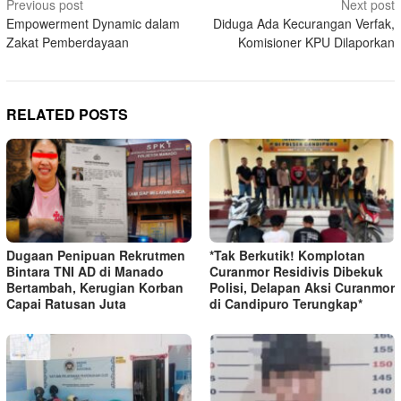
Post
Previous post
Next post
Empowerment Dynamic dalam
Diduga Ada Kecurangan Verfak,
navigation
Zakat Pemberdayaan
Komisioner KPU Dilaporkan
RELATED POSTS
Dugaan Penipuan Rekrutmen
*Tak Berkutik! Komplotan
Bintara TNI AD di Manado
Curanmor Residivis Dibekuk
Bertambah, Kerugian Korban
Polisi, Delapan Aksi Curanmor
Capai Ratusan Juta
di Candipuro Terungkap*