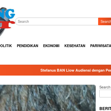
Searc
OLITIK
PENDIDIKAN
EKONOMI
KESEHATAN
PARIWISAT
tefanus BAN Liow Audiensi dengan Pemkot Tomohon, Dorong S
Search
BERI