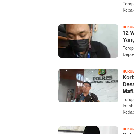
Terop
Kepal
HUKUM
12 W
Yan
Terop
Depok
HUKUM
Kor
Desa
Mafi
Terop
tanah
Kedat
HUKUM