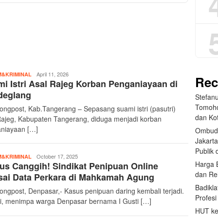
teropongpost
April 11, 2026
&KRIMINAL
Rec
mi Istri Asal Rajeg Korban Penganiayaan di
deglang
Stefan
Tomoho
opongpost, Kab.Tangerang – Sepasang suami istri (pasutri)
dan Ko
Rajeg, Kabupaten Tangerang, diduga menjadi korban
niayaan […]
Ombud
Jakart
Publik d
teropongpost
October 17, 2025
&KRIMINAL
Harga 
s Canggih! Sindikat Penipuan Online
dan Re
sai Data Perkara di Mahkamah Agung
Badikla
ongpost, Denpasar,- Kasus penipuan daring kembali terjadi.
Profes
ini, menimpa warga Denpasar bernama I Gusti […]
HUT ke