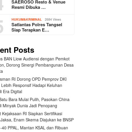
4
SAEROSO Resto & Venue
Resmi Dibuka …
5
2684 Views
HUKUM&KRIMINAL
Satlantas Polres Tangsel
Siap Terapkan E…
ent Posts
us BAN Liow Audiensi dengan Pemkot
n, Dorong Sinergi Pembangunan Desa
ta
sman RI Dorong OPD Pemprov DKI
a Lebih Responsif Hadapi Keluhan
i Era Digital
Batu Bara Mulai Pulih, Pasokan China
li Minyak Dunia Jadi Penopang
t Kejaksaan RI Siapkan Sertifikasi
i Jaksa, Enam Skema Diajukan ke BNSP
-40 PPAL, Mantan KSAL dan Ribuan