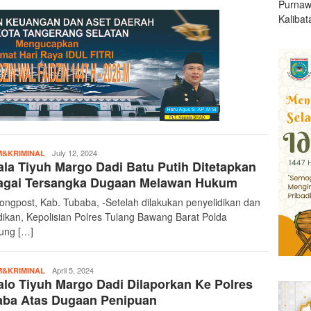
Purnaw
Kalibat
teropongpost
July 12, 2024
&KRIMINAL
la Tiyuh Margo Dadi Batu Putih Ditetapkan
agai Tersangka Dugaan Melawan Hukum
ongpost, Kab. Tubaba, -Setelah dilakukan penyelidikan dan
dikan, Kepolisian Polres Tulang Bawang Barat Polda
ung […]
teropongpost
April 5, 2024
&KRIMINAL
lo Tiyuh Margo Dadi Dilaporkan Ke Polres
aba Atas Dugaan Penipuan