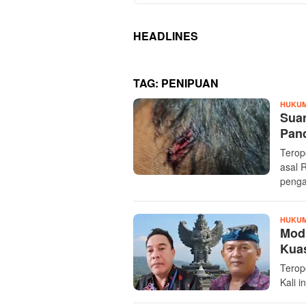
HEADLINES
TAG:
PENIPUAN
HUKUM
‎Sua
Pan
‎‎Ter
asal 
penga
HUKUM
Modu
Kua
Terop
Kali 