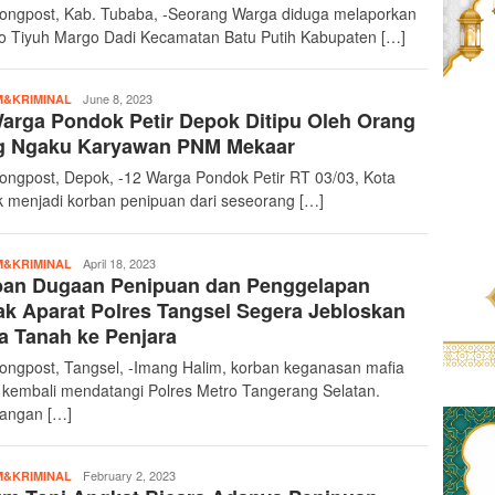
ongpost, Kab. Tubaba, -Seorang Warga diduga melaporkan
o Tiyuh Margo Dadi Kecamatan Batu Putih Kabupaten […]
teropongpost
June 8, 2023
&KRIMINAL
arga Pondok Petir Depok Ditipu Oleh Orang
g Ngaku Karyawan PNM Mekaar
ongpost, Depok, -12 Warga Pondok Petir RT 03/03, Kota
 menjadi korban penipuan dari seseorang […]
teropongpost
April 18, 2023
&KRIMINAL
ban Dugaan Penipuan dan Penggelapan
k Aparat Polres Tangsel Segera Jebloskan
a Tanah ke Penjara
ongpost, Tangsel, -Imang Halim, korban keganasan mafia
 kembali mendatangi Polres Metro Tangerang Selatan.
angan […]
teropongpost
February 2, 2023
&KRIMINAL