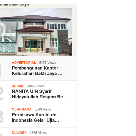
1
5478 Views
ADVERTORIAL
Pembangunan Kantor
Kelurahan Bakti Jaya …
2
3058 Views
SOSIAL
RANITA UIN Syarif
Hidayatullah Respon Be…
3
3043 Views
OLAHRAGA
Porbikawa Karate-do
Indonesia Gelar Ujia…
2885 Views
KULINER