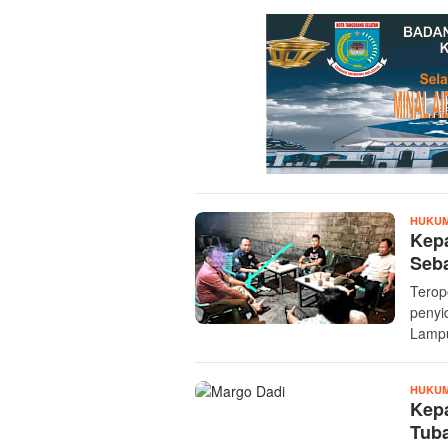
HUKUM
Kepa
Seb
Terop
penyi
Lamp
HUKUM
Kepa
Tub