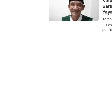
Ketu
Ber
Yaya
Terop
masya
pemin