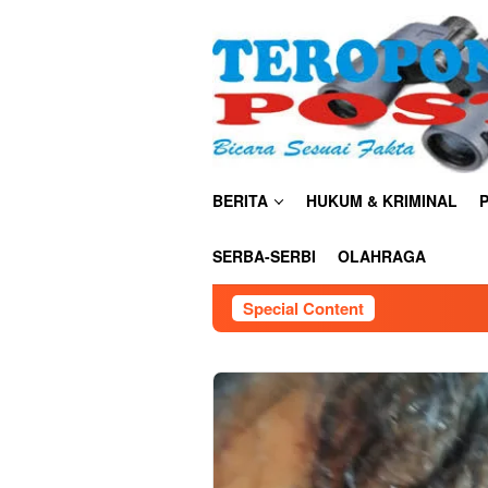
Skip
close
to
content
BERITA
HUKUM & KRIMINAL
P
SERBA-SERBI
OLAHRAGA
Special Content
S