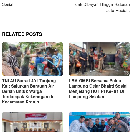
Sosial
Tidak Dibayar, Hingga Ratusan
Juta Rupiah.
RELATED POSTS
TNI AU Satrad 401 Tanjung
LSM GMBI Bersama Polda
Kait Salurkan Bantuan Air
Lampung Gelar Bhakti Sosial
Bersih untuk Warga
Menjelang HUT Rl Ke- 81 Di
Terdampak Kekeringan di
Lampung Selatan
Kecamatan Kronjo