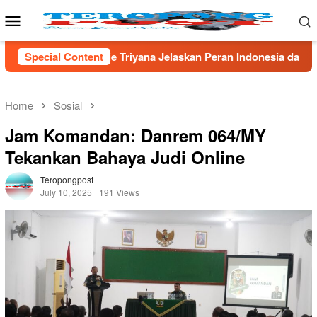
Skip
Mobile
to
Menu
content
riyana Jelaskan Peran Indonesia dalam Sains Global
Special Content
*Ta
Home
Sosial
Jam Komandan: Danrem 064/MY
Tekankan Bahaya Judi Online
Teropongpost
July 10, 2025
191 Views