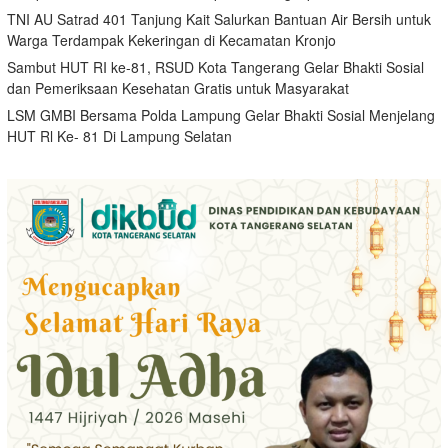
TNI AU Satrad 401 Tanjung Kait Salurkan Bantuan Air Bersih untuk
Warga Terdampak Kekeringan di Kecamatan Kronjo
Sambut HUT RI ke-81, RSUD Kota Tangerang Gelar Bhakti Sosial
dan Pemeriksaan Kesehatan Gratis untuk Masyarakat
LSM GMBI Bersama Polda Lampung Gelar Bhakti Sosial Menjelang
HUT Rl Ke- 81 Di Lampung Selatan