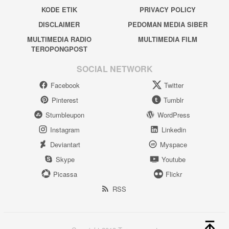
KODE ETIK
PRIVACY POLICY
DISCLAIMER
PEDOMAN MEDIA SIBER
MULTIMEDIA RADIO
MULTIMEDIA FILM
TEROPONGPOST
SOCIAL NETWORK
Facebook
Twitter
Pinterest
Tumblr
Stumbleupon
WordPress
Instagram
Linkedin
Deviantart
Myspace
Skype
Youtube
Picassa
Flickr
RSS