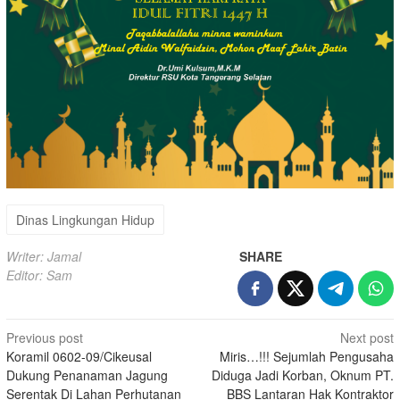
Dinas Lingkungan Hidup
Writer: Jamal
SHARE
Editor: Sam
Post
Previous post
Next post
Koramil 0602-09/Cikeusal
Miris…!!! Sejumlah Pengusaha
navigation
Dukung Penanaman Jagung
Diduga Jadi Korban, Oknum PT.
Serentak Di Lahan Perhutanan
BBS Lantaran Hak Kontraktor