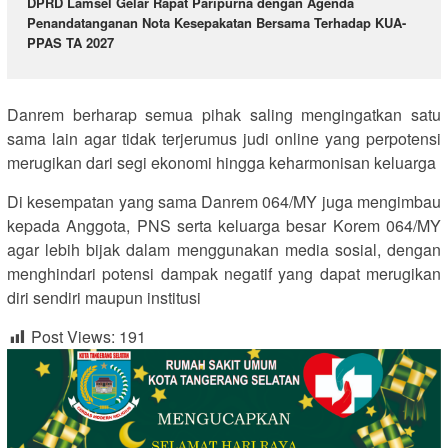
DPRD Lamsel Gelar Rapat Paripurna dengan Agenda
Penandatanganan Nota Kesepakatan Bersama Terhadap KUA-
PPAS TA 2027
Danrem berharap semua pihak saling mengingatkan satu
sama lain agar tidak terjerumus judi online yang perpotensi
merugikan dari segi ekonomi hingga keharmonisan keluarga
Di kesempatan yang sama Danrem 064/MY juga mengimbau
kepada Anggota, PNS serta keluarga besar Korem 064/MY
agar lebih bijak dalam menggunakan media sosial, dengan
menghindari potensi dampak negatif yang dapat merugikan
diri sendiri maupun institusi
Post Views:
191