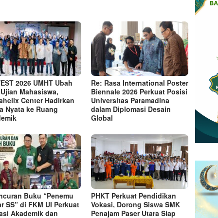
VEST 2026 UMHT Ubah
Re: Rasa International Poster
 Ujian Mahasiswa,
Biennale 2026 Perkuat Posisi
ahelix Center Hadirkan
Universitas Paramadina
a Nyata ke Ruang
dalam Diplomasi Desain
demik
Global
ncuran Buku “Penemu
PHKT Perkuat Pendidikan
ar SS” di FKM UI Perkuat
Vokasi, Dorong Siswa SMK
rasi Akademik dan
Penajam Paser Utara Siap