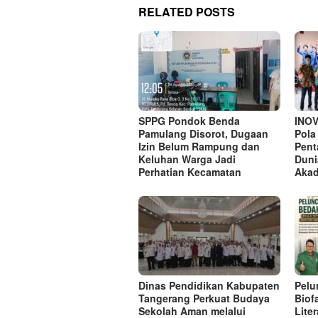
RELATED POSTS
SPPG Pondok Benda
INO
Pamulang Disorot, Dugaan
Pola
Izin Belum Rampung dan
Pent
Keluhan Warga Jadi
Duni
Perhatian Kecamatan
Aka
Dinas Pendidikan Kabupaten
Pelu
Tangerang Perkuat Budaya
Biof
Sekolah Aman melalui
Lite