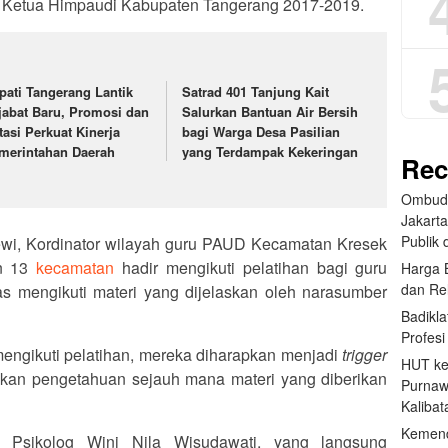
uga Ketua Himpaudi Kabupaten Tangerang 2017-2019.
pati Tangerang Lantik
Satrad 401 Tanjung Kait
jabat Baru, Promosi dan
Salurkan Bantuan Air Bersih
tasi Perkuat Kinerja
bagi Warga Desa Pasilian
merintahan Daerah
yang Terdampak Kekeringan
Rec
Ombud
Jakart
Publik d
i, Kordinator wilayah guru PAUD Kecamatan Kresek
an 13
kecamatan
hadir mengikuti pelatihan bagi guru
Harga 
dan Re
as mengikuti materi yang dijelaskan oleh narasumber
Badikla
Profes
ngikuti pelatihan, mereka diharapkan menjadi
trigger
HUT ke
ikan pengetahuan sejauh mana materi yang diberikan
Purnaw
Kalibat
Kemend
n Psikolog Wini Nila Wisudawati, yang langsung