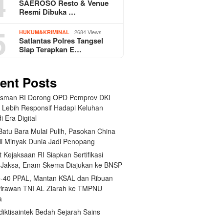
4
SAEROSO Resto & Venue
Resmi Dibuka …
5
2684 Views
HUKUM&KRIMINAL
Satlantas Polres Tangsel
Siap Terapkan E…
ent Posts
sman RI Dorong OPD Pemprov DKI
a Lebih Responsif Hadapi Keluhan
i Era Digital
Batu Bara Mulai Pulih, Pasokan China
li Minyak Dunia Jadi Penopang
t Kejaksaan RI Siapkan Sertifikasi
i Jaksa, Enam Skema Diajukan ke BNSP
-40 PPAL, Mantan KSAL dan Ribuan
irawan TNI AL Ziarah ke TMPNU
a
iktisaintek Bedah Sejarah Sains