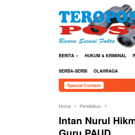
Skip
close
to
content
BERITA
HUKUM & KRIMINAL
P
SERBA-SERBI
OLAHRAGA
Special Content
O
Home
Pendidikan
Intan Nurul Hikm
Guru PAUD