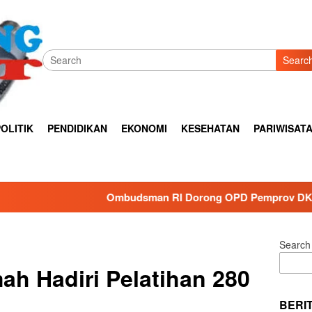
Searc
OLITIK
PENDIDIKAN
EKONOMI
KESEHATAN
PARIWISAT
mbudsman RI Dorong OPD Pemprov DKI Jakarta Lebih Responsif 
Search
ah Hadiri Pelatihan 280
BERI