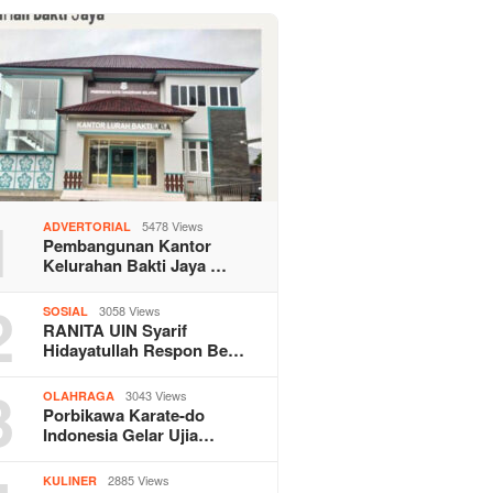
1
5478 Views
ADVERTORIAL
Pembangunan Kantor
Kelurahan Bakti Jaya …
2
3058 Views
SOSIAL
RANITA UIN Syarif
Hidayatullah Respon Be…
3
3043 Views
OLAHRAGA
Porbikawa Karate-do
Indonesia Gelar Ujia…
2885 Views
KULINER