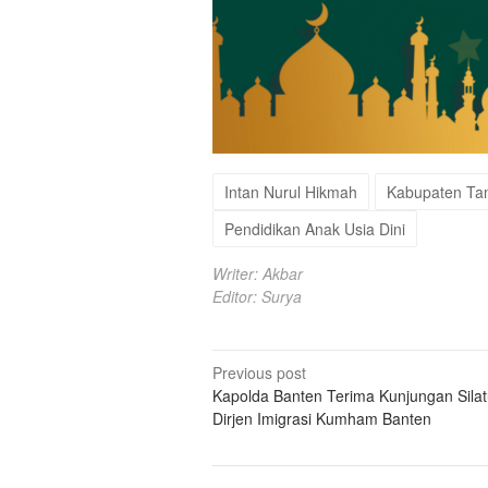
Intan Nurul Hikmah
Kabupaten Ta
Pendidikan Anak Usia Dini
Writer: Akbar
Editor: Surya
Post
Previous post
Kapolda Banten Terima Kunjungan Sila
navigation
Dirjen Imigrasi Kumham Banten