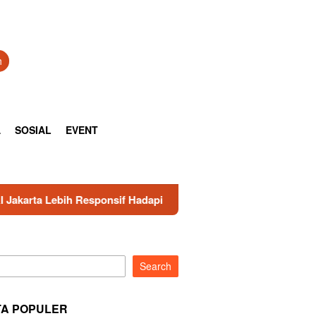
h
A
SOSIAL
EVENT
Hadapi Keluhan Publik di Era Digital
Harga Batu Bara
Search
TA POPULER