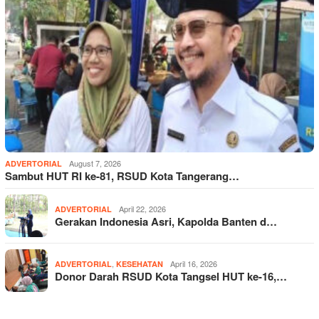
August 7, 2026
ADVERTORIAL
Sambut HUT RI ke-81, RSUD Kota Tangerang…
April 22, 2026
ADVERTORIAL
Gerakan Indonesia Asri, Kapolda Banten d…
,
April 16, 2026
ADVERTORIAL
KESEHATAN
Donor Darah RSUD Kota Tangsel HUT ke-16,…