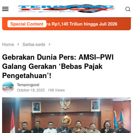
Skip
Mobile
to
Menu
content
45 Triliun hingga Juli 2026
Special Content
DPRD Lampung Selatan Pe
Home
Serba-serbi
Gebrakan Dunia Pers: AMSI–PWI
Galang Gerakan ‘Bebas Pajak
Pengetahuan’!
Teropongpost
October 18, 2025
168 Views