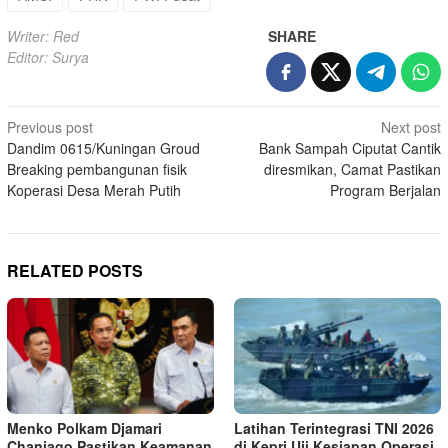
Writer: Red
SHARE
Editor: Surya
Post
Previous post
Next post
Dandim 0615/Kuningan Groud
Bank Sampah Ciputat Cantik
navigation
Breaking pembangunan fisik
diresmikan, Camat Pastikan
Koperasi Desa Merah Putih
Program Berjalan
RELATED POSTS
Menko Polkam Djamari
Latihan Terintegrasi TNI 2026
Chaniago Pastikan Keamanan
di Kepri Uji Kesiapan Operasi