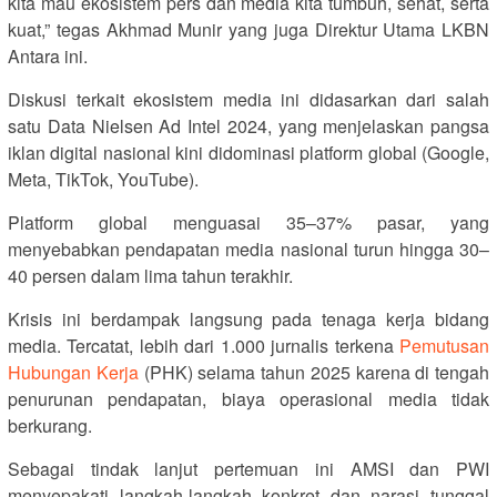
kita mau ekosistem pers dan media kita tumbuh, sehat, serta
kuat,” tegas Akhmad Munir yang juga Direktur Utama LKBN
Antara ini.
Diskusi terkait ekosistem media ini didasarkan dari salah
satu Data Nielsen Ad Intel 2024, yang menjelaskan pangsa
iklan digital nasional kini didominasi platform global (Google,
Meta, TikTok, YouTube).
Platform global menguasai 35–37% pasar, yang
menyebabkan pendapatan media nasional turun hingga 30–
40 persen dalam lima tahun terakhir.
Krisis ini berdampak langsung pada tenaga kerja bidang
media. Tercatat, lebih dari 1.000 jurnalis terkena
Pemutusan
Hubungan Kerja
(PHK) selama tahun 2025 karena di tengah
penurunan pendapatan, biaya operasional media tidak
berkurang.
Sebagai tindak lanjut pertemuan ini AMSI dan PWI
menyepakati langkah-langkah konkret dan narasi tunggal