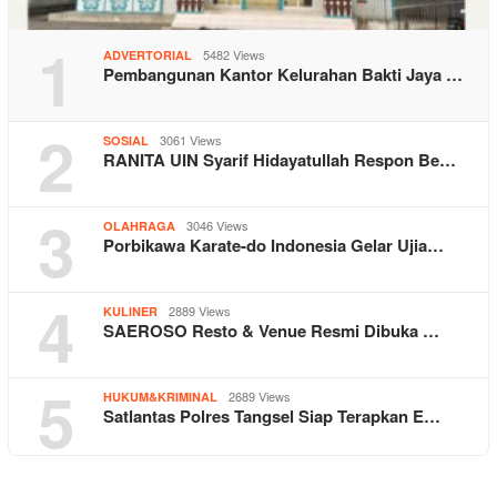
1
5482 Views
ADVERTORIAL
Pembangunan Kantor Kelurahan Bakti Jaya …
2
3061 Views
SOSIAL
RANITA UIN Syarif Hidayatullah Respon Be…
3
3046 Views
OLAHRAGA
Porbikawa Karate-do Indonesia Gelar Ujia…
4
2889 Views
KULINER
SAEROSO Resto & Venue Resmi Dibuka …
5
2689 Views
HUKUM&KRIMINAL
Satlantas Polres Tangsel Siap Terapkan E…