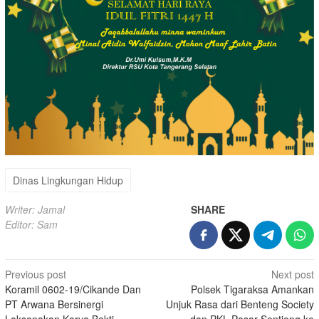
Dinas Lingkungan Hidup
Writer: Jamal
SHARE
Editor: Sam
Post
Previous post
Next post
Koramil 0602-19/Cikande Dan
Polsek Tigaraksa Amankan
navigation
PT Arwana Bersinergi
Unjuk Rasa dari Benteng Society