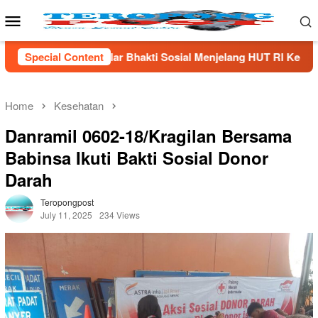
Skip
Mobile
to
Menu
content
ti Sosial Menjelang HUT Rl Ke- 81 Di Lampung Selatan
Special Content
Home
Kesehatan
Danramil 0602-18/Kragilan Bersama
Babinsa Ikuti Bakti Sosial Donor
Darah
Teropongpost
July 11, 2025
234 Views