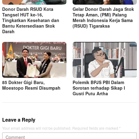
Donor Darah RSUD Kota
Gelar Donor Darah Jaga Stok
Tangsel HUT ke-16,
Tetap Aman, ‎(PMI) Palang
Tingkatkan Kesehatan dan
Merah Indonesia Kerja Sama
Bantu Ketersediaan Stok
(RSUD) Tigaraksa
Darah
85 Dokter Gigi Baru,
Polemik BPJS PBI Dalam
Moestopo Resmi Disumpah
Sorotan terhadap Sikap I
Gusti Putu Artha
Leave a Reply
Your email address will not be published.
Required fields are marked
*