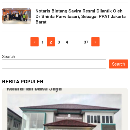
Notaris Bintang Savira Resmi Dilantik Oleh
Dr Shinta Purwitasari, Sebagai PPAT Jakarta
Barat
«
1
2
3
4
…
37
»
Search
Search
BERITA POPULER