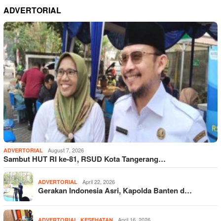
ADVERTORIAL
August 7, 2026
ADVERTORIAL
Sambut HUT RI ke-81, RSUD Kota Tangerang…
April 22, 2026
ADVERTORIAL
Gerakan Indonesia Asri, Kapolda Banten d…
,
April 16, 2026
ADVERTORIAL
KESEHATAN