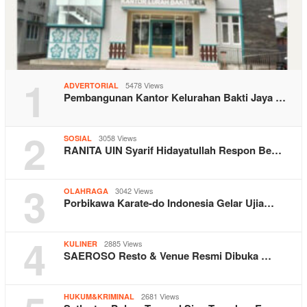
1
5478 Views
ADVERTORIAL
Pembangunan Kantor Kelurahan Bakti Jaya …
2
3058 Views
SOSIAL
RANITA UIN Syarif Hidayatullah Respon Be…
3
3042 Views
OLAHRAGA
Porbikawa Karate-do Indonesia Gelar Ujia…
4
2885 Views
KULINER
SAEROSO Resto & Venue Resmi Dibuka …
2681 Views
HUKUM&KRIMINAL