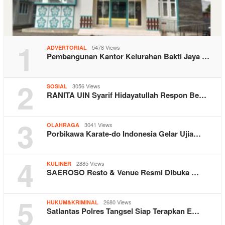
1
5478 Views
ADVERTORIAL
Pembangunan Kantor Kelurahan Bakti Jaya …
2
3056 Views
SOSIAL
RANITA UIN Syarif Hidayatullah Respon Be…
3
3041 Views
OLAHRAGA
Porbikawa Karate-do Indonesia Gelar Ujia…
4
2885 Views
KULINER
SAEROSO Resto & Venue Resmi Dibuka …
5
2680 Views
HUKUM&KRIMINAL
Satlantas Polres Tangsel Siap Terapkan E…