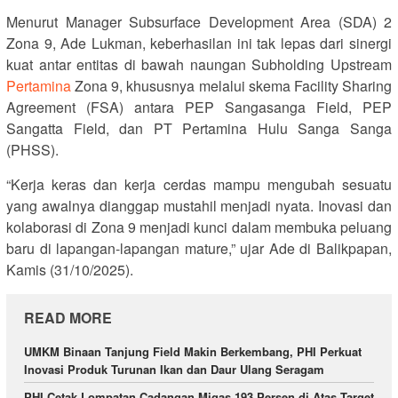
Menurut Manager Subsurface Development Area (SDA) 2
Zona 9, Ade Lukman, keberhasilan ini tak lepas dari sinergi
kuat antar entitas di bawah naungan Subholding Upstream
Pertamina
Zona 9, khususnya melalui skema Facility Sharing
Agreement (FSA) antara PEP Sangasanga Field, PEP
Sangatta Field, dan PT Pertamina Hulu Sanga Sanga
(PHSS).
“Kerja keras dan kerja cerdas mampu mengubah sesuatu
yang awalnya dianggap mustahil menjadi nyata. Inovasi dan
kolaborasi di Zona 9 menjadi kunci dalam membuka peluang
baru di lapangan-lapangan mature,” ujar Ade di Balikpapan,
Kamis (31/10/2025).
READ MORE
UMKM Binaan Tanjung Field Makin Berkembang, PHI Perkuat
Inovasi Produk Turunan Ikan dan Daur Ulang Seragam
PHI Cetak Lompatan Cadangan Migas 193 Persen di Atas Target