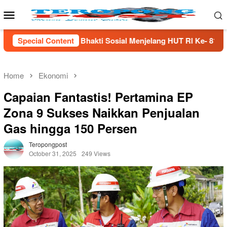
Skip
Mobile
to
Menu
content
Sosial Menjelang HUT Rl Ke- 81 Di Lampung Selatan
Special Content
M
Home
Ekonomi
Capaian Fantastis! Pertamina EP
Zona 9 Sukses Naikkan Penjualan
Gas hingga 150 Persen
Teropongpost
October 31, 2025
249 Views