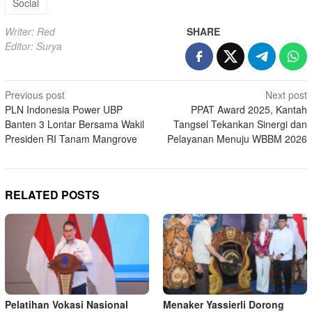
Social
Writer: Red
SHARE
Editor: Surya
Post
Previous post
Next post
PLN Indonesia Power UBP
PPAT Award 2025, Kantah
navigation
Banten 3 Lontar Bersama Wakil
Tangsel Tekankan Sinergi dan
Presiden RI Tanam Mangrove
Pelayanan Menuju WBBM 2026
RELATED POSTS
Pelatihan Vokasi Nasional
Menaker Yassierli Dorong