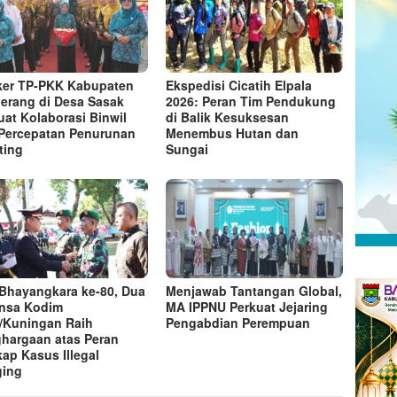
er TP-PKK Kabupaten
Ekspedisi Cicatih Elpala
erang di Desa Sasak
2026: Peran Tim Pendukung
uat Kolaborasi Binwil
di Balik Kesuksesan
Percepatan Penurunan
Menembus Hutan dan
ting
Sungai
 Bhayangkara ke-80, Dua
Menjawab Tantangan Global,
nsa Kodim
MA IPPNU Perkuat Jejaring
/Kuningan Raih
Pengabdian Perempuan
hargaan atas Peran
ap Kasus Illegal
ging