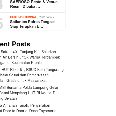
4
SAEROSO Resto & Venue
Resmi Dibuka …
5
2681 Views
HUKUM&KRIMINAL
Satlantas Polres Tangsel
Siap Terapkan E…
ent Posts
 Satrad 401 Tanjung Kait Salurkan
n Air Bersih untuk Warga Terdampak
ngan di Kecamatan Kronjo
 HUT RI ke-81, RSUD Kota Tangerang
Bhakti Sosial dan Pemeriksaan
tan Gratis untuk Masyarakat
BI Bersama Polda Lampung Gelar
Sosial Menjelang HUT Rl Ke- 81 Di
g Selatan
a Amanah Tanah, Penyerahan
kat Door to Door di Desa Toyomerto