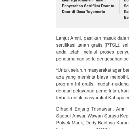
Penyerahan Sertifikat Door to
Se
Door di Desa Toyomerto
Ka
Ba
Lanjut Amril, pastikan masuk dala
sertifikasi tanah gratis (PTSL), se
anda telah melalui proses penyu
pengumuman serta pengesahan perse
“Untuk seluruh masyarakat agar ber
ada yang meminta biaya melebihi,
program ini gratis, mudah-mudah
dengan pelayanan pemerintah, kar
terbaik untuk masyarakat Kabupate
Dihadiri Enjang Trisnawan, Amr
Saepul Anwar, Wawan Surayu Kepal
Polsek Mauk, Dedy Babinsa Korami