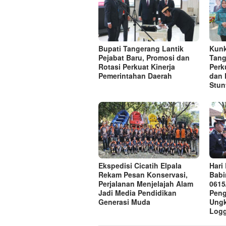
Bupati Tangerang Lantik
Kunk
Pejabat Baru, Promosi dan
Tang
Rotasi Perkuat Kinerja
Perk
Pemerintahan Daerah
dan 
Stun
Ekspedisi Cicatih Elpala
Hari
Rekam Pesan Konservasi,
Babi
Perjalanan Menjelajah Alam
0615
Jadi Media Pendidikan
Peng
Generasi Muda
Ungk
Log