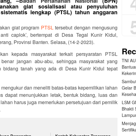
rang, –
Badan Pertanahan Nasional
(BPN)
anakan giat sosialisasi atau penyuluhan
sistematis lengkap (PTSL) tahun anggaran
akan giat program
PTSL
tersebut dengan mengusung
anti caplok’, bertempat di Desa Tegal Kunir Kidul,
ng, Provinsi Banten. Selasa, (14-2-2023).
Rec
kan kepada masyarakat terkait persyaratan PTSL
TNI AU
 benar jangan abu-abu, sehingga masyarakat yang
Bantua
h bidang tanah yang ada di Desa Kunir Kidul tepat
Kekeri
Sambut
 mengukur dan meneliti batas-batas kepemilikan lahan
Gelar 
Keseha
s dapat menunjukkan letak, bentuk bidang, luas dan
n lahan harus juga memerlukan persetujuan dari pemilik
LSM GM
Bhakti 
.
Lampun
Menjag
Sertifi
kung Percepatan
Kantah Kabupaten Tangerang