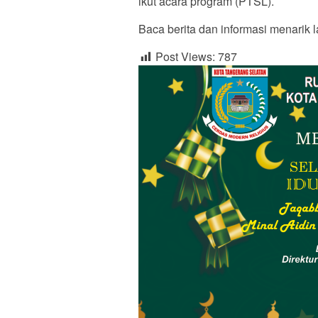
ikut acara program (PTSL).
Baca berita dan informasi menarik l
Post Views:
787