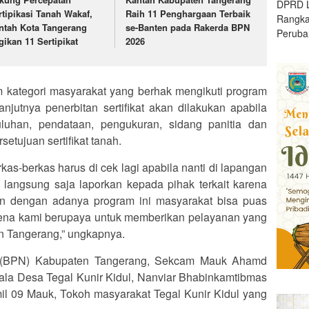
DPRD L
rtipikasi Tanah Wakaf,
Raih 11 Penghargaan Terbaik
Rangk
ntah Kota Tangerang
se-Banten pada Rakerda BPN
Peruba
gikan 11 Sertipikat
2026
m kategori masyarakat yang berhak mengikuti program
lanjutnya penerbitan sertifikat akan dilakukan apabila
luhan, pendataan, pengukuran, sidang panitia dan
tujuan sertifikat tanah.
kas-berkas harus di cek lagi apabila nanti di lapangan
 langsung saja laporkan kepada pihak terkait karena
an dengan adanya program ini masyarakat bisa puas
ena kami berupaya untuk memberikan pelayanan yang
n Tangerang,” ungkapnya.
il (BPN) Kabupaten Tangerang, Sekcam Mauk Ahamd
a Desa Tegal Kunir Kidul, Nanviar Bhabinkamtibmas
l 09 Mauk, Tokoh masyarakat Tegal Kunir Kidul yang