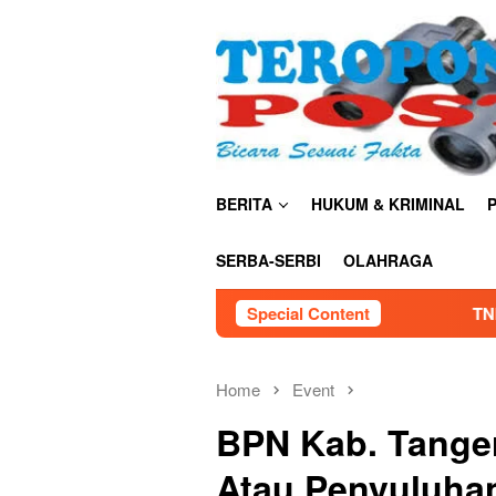
Skip
close
to
content
BERITA
HUKUM & KRIMINAL
P
SERBA-SERBI
OLAHRAGA
Special Content
TNI AU Satrad 401 Tanjung Ka
Home
Event
BPN Kab. Tanger
Atau Penyuluhan