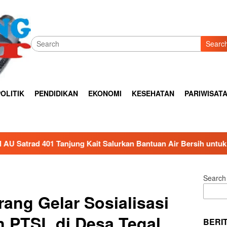
Searc
OLITIK
PENDIDIKAN
EKONOMI
KESEHATAN
PARIWISAT
it Salurkan Bantuan Air Bersih untuk Warga Terdampak Kekerin
Search
ang Gelar Sosialisasi
 PTSL di Desa Tegal
BERI