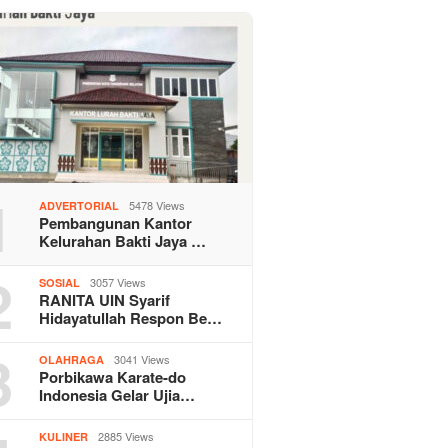
1
5478 Views
ADVERTORIAL
Pembangunan Kantor
Kelurahan Bakti Jaya …
2
3057 Views
SOSIAL
RANITA UIN Syarif
Hidayatullah Respon Be…
3
3041 Views
OLAHRAGA
Porbikawa Karate-do
Indonesia Gelar Ujia…
2885 Views
KULINER