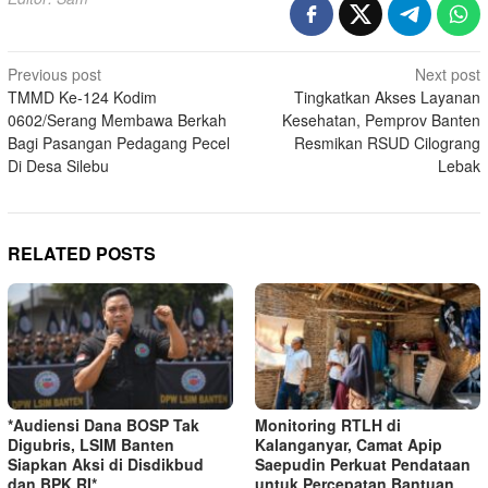
Post
Previous post
Next post
TMMD Ke-124 Kodim
Tingkatkan Akses Layanan
navigation
0602/Serang Membawa Berkah
Kesehatan, Pemprov Banten
Bagi Pasangan Pedagang Pecel
Resmikan RSUD Cilograng
Di Desa Silebu
Lebak
RELATED POSTS
*Audiensi Dana BOSP Tak
Monitoring RTLH di
Digubris, LSIM Banten
Kalanganyar, Camat Apip
Siapkan Aksi di Disdikbud
Saepudin Perkuat Pendataan
dan BPK RI*
untuk Percepatan Bantuan