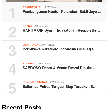
1
5476 Views
ADVERTORIAL
Pembangunan Kantor Kelurahan Bakti Jaya …
2
3055 Views
SOSIAL
RANITA UIN Syarif Hidayatullah Respon Be…
3
3041 Views
OLAHRAGA
Porbikawa Karate-do Indonesia Gelar Ujia…
4
2883 Views
KULINER
SAEROSO Resto & Venue Resmi Dibuka …
5
2678 Views
HUKUM&KRIMINAL
Satlantas Polres Tangsel Siap Terapkan E…
Recent Posts