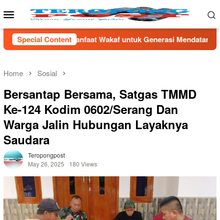
Skip
Mobile
to
Menu
content
Wakaf untuk Generasi Mendatang
Special Content
SPPG Pondok Benda P
Home
Sosial
Bersantap Bersama, Satgas TMMD
Ke-124 Kodim 0602/Serang Dan
Warga Jalin Hubungan Layaknya
Saudara
Teropongpost
May 26, 2025
180 Views