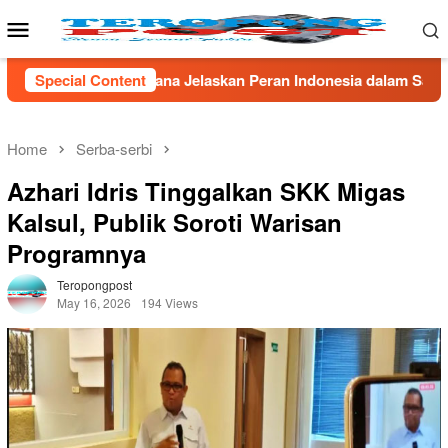
Skip
Mobile
to
Menu
content
an Peran Indonesia dalam Sains Global
Special Content
*Tak Berkutik! K
Home
Serba-serbi
Azhari Idris Tinggalkan SKK Migas
Kalsul, Publik Soroti Warisan
Programnya
Teropongpost
May 16, 2026
194 Views