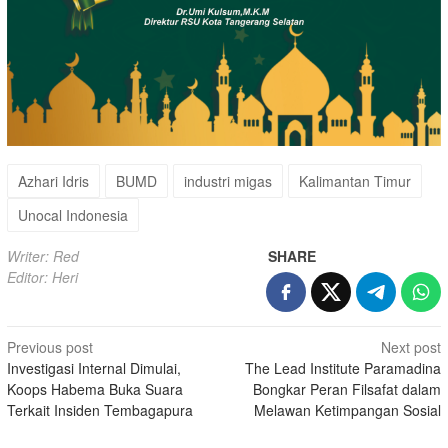
Azhari Idris
BUMD
industri migas
Kalimantan Timur
Unocal Indonesia
Writer: Red
SHARE
Editor: Heri
Post
Previous post
Next post
Investigasi Internal Dimulai,
The Lead Institute Paramadina
navigation
Koops Habema Buka Suara
Bongkar Peran Filsafat dalam
Terkait Insiden Tembagapura
Melawan Ketimpangan Sosial