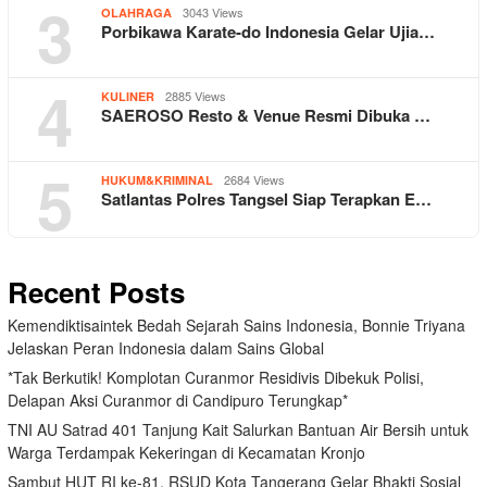
3
3043 Views
OLAHRAGA
Porbikawa Karate-do Indonesia Gelar Ujia…
4
2885 Views
KULINER
SAEROSO Resto & Venue Resmi Dibuka …
5
2684 Views
HUKUM&KRIMINAL
Satlantas Polres Tangsel Siap Terapkan E…
Recent Posts
Kemendiktisaintek Bedah Sejarah Sains Indonesia, Bonnie Triyana
Jelaskan Peran Indonesia dalam Sains Global
*Tak Berkutik! Komplotan Curanmor Residivis Dibekuk Polisi,
Delapan Aksi Curanmor di Candipuro Terungkap*
TNI AU Satrad 401 Tanjung Kait Salurkan Bantuan Air Bersih untuk
Warga Terdampak Kekeringan di Kecamatan Kronjo
Sambut HUT RI ke-81, RSUD Kota Tangerang Gelar Bhakti Sosial