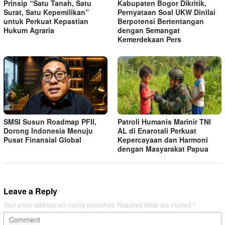
Prinsip “Satu Tanah, Satu
Kabupaten Bogor Dikritik,
Surat, Satu Kepemilikan”
Pernyataan Soal UKW Dinilai
untuk Perkuat Kepastian
Berpotensi Bertentangan
Hukum Agraria
dengan Semangat
Kemerdekaan Pers
SMSI Susun Roadmap PFII,
Patroli Humanis Marinir TNI
Dorong Indonesia Menuju
AL di Enarotali Perkuat
Pusat Finansial Global
Kepercayaan dan Harmoni
dengan Masyarakat Papua
Leave a Reply
Your email address will not be published.
Required fields are marked
*