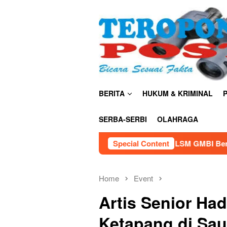
Skip
close
to
content
BERITA
HUKUM & KRIMINAL
P
SERBA-SERBI
OLAHRAGA
LSM GMBI Bersama Polda Lampung Gela
Special Content
Home
Event
Artis Senior Hadi
Ketapang di Sa