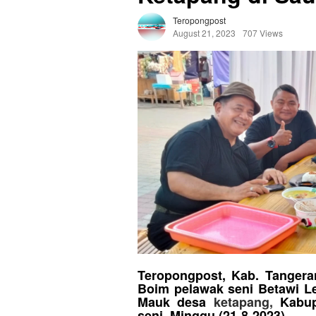
Teropongpost
August 21, 2023
707 Views
Teropongpost, Kab. Tangera
Boim pelawak seni Betawi L
Mauk desa
ketapang,
Kabupa
seni. Minggu (21-8-2023).