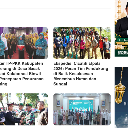
er TP-PKK Kabupaten
Ekspedisi Cicatih Elpala
erang di Desa Sasak
2026: Peran Tim Pendukung
uat Kolaborasi Binwil
di Balik Kesuksesan
Percepatan Penurunan
Menembus Hutan dan
ting
Sungai