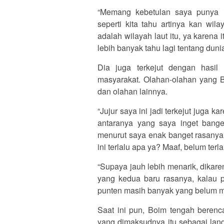
“Memang kebetulan saya punya i
seperti kita tahu artinya kan wil
adalah wilayah laut itu, ya karena 
lebih banyak tahu lagi tentang duni
Dia juga terkejut dengan hasil
masyarakat. Olahan-olahan yang Bo
dan olahan lainnya.
“Jujur saya ini jadi terkejut juga 
antaranya yang saya inget banget
menurut saya enak banget rasanya,
ini terlalu apa ya? Maaf, belum terl
“Supaya jauh lebih menarik, dikar
yang kedua baru rasanya, kalau p
punten masih banyak yang belum ma
Saat ini pun, Boim tengah bere
yang dimaksudnya itu sebagai lan