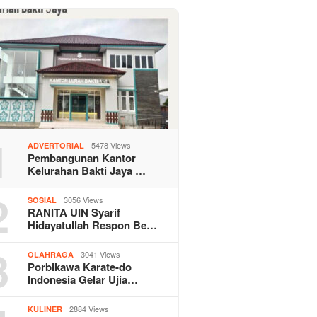
1
5478 Views
ADVERTORIAL
Pembangunan Kantor
Kelurahan Bakti Jaya …
2
3056 Views
SOSIAL
RANITA UIN Syarif
Hidayatullah Respon Be…
3
3041 Views
OLAHRAGA
Porbikawa Karate-do
Indonesia Gelar Ujia…
2884 Views
KULINER