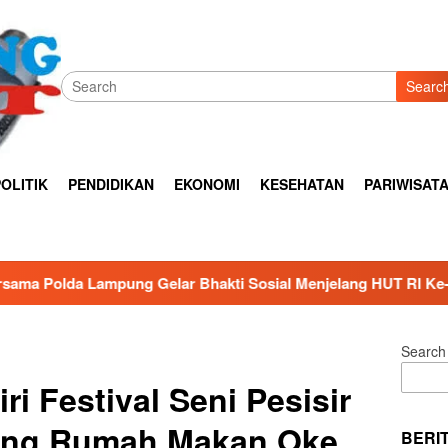
Searc
OLITIK
PENDIDIKAN
EKONOMI
KESEHATAN
PARIWISAT
r Bhakti Sosial Menjelang HUT Rl Ke- 81 Di Lampung Selatan
Search
ri Festival Seni Pesisir
ung Rumah Makan Oke
BERI