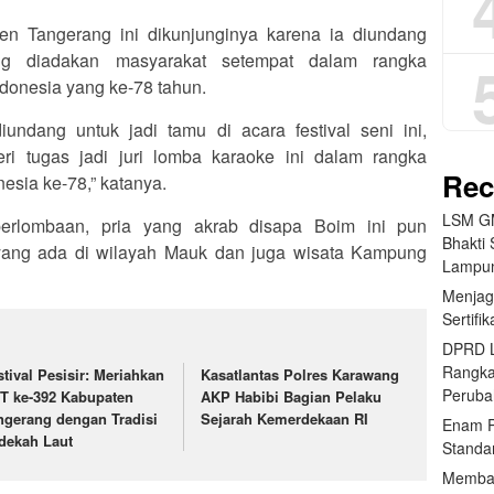
n Tangerang ini dikunjunginya karena ia diundang
ang diadakan masyarakat setempat dalam rangka
onesia yang ke-78 tahun.
undang untuk jadi tamu di acara festival seni ini,
ri tugas jadi juri lomba karaoke ini dalam rangka
Rec
esia ke-78,” katanya.
LSM GM
erlombaan, pria yang akrab disapa Boim ini pun
Bhakti 
 yang ada di wilayah Mauk dan juga wisata Kampung
Lampun
Menjag
Sertifi
DPRD L
Rangk
stival Pesisir: Meriahkan
Kasatlantas Polres Karawang
Peruba
T ke-392 Kabupaten
AKP Habibi Bagian Pelaku
ngerang dengan Tradisi
Sejarah Kemerdekaan RI
Enam P
dekah Laut
Standa
Memban