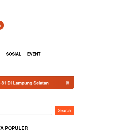
h
A
SOSIAL
EVENT
Menjaga Amanah Tanah, Penyerahan Sertifikat Door to
Search
TA POPULER