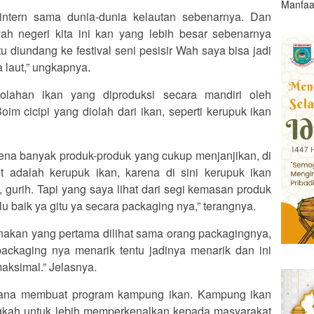
Manfaa
ntern sama dunia-dunia kelautan sebenarnya. Dan
ayah negeri kita ini kan yang lebih besar sebenarnya
itu diundang ke festival seni pesisir Wah saya bisa jadi
a laut,” ungkapnya.
 olahan ikan yang diproduksi secara mandiri oleh
im cicipi yang diolah dari ikan, seperti kerupuk ikan
karena banyak produk-produk yang cukup menjanjikan, di
 adalah kerupuk ikan, karena di sini kerupuk ikan
 gurih. Tapi yang saya lihat dari segi kemasan produk
alu baik ya gitu ya secara packaging nya,” terangnya.
enakan yang pertama dilihat sama orang packagingnya,
ackaging nya menarik tentu jadinya menarik dan ini
ksimal.” Jelasnya.
ncana membuat program kampung ikan. Kampung ikan
gkah untuk lebih memperkenalkan kepada masyarakat