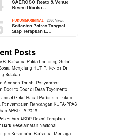
4
SAEROSO Resto & Venue
Resmi Dibuka …
5
2680 Views
HUKUM&KRIMINAL
Satlantas Polres Tangsel
Siap Terapkan E…
ent Posts
BI Bersama Polda Lampung Gelar
Sosial Menjelang HUT Rl Ke- 81 Di
g Selatan
a Amanah Tanah, Penyerahan
kat Door to Door di Desa Toyomerto
amsel Gelar Rapat Paripurna Dalam
a Penyampaian Rancangan KUPA-PPAS
han APBD TA 2026
elabuhan ASDP Resmi Terapkan
r Baru Keselamatan Nasional
gun Kesadaran Bersama, Menjaga