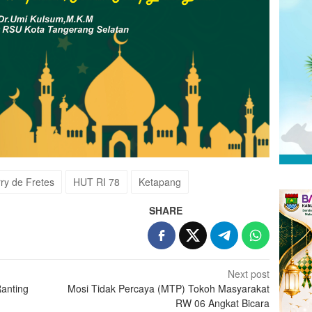
ry de Fretes
HUT RI 78
Ketapang
SHARE
Next post
Ranting
Mosi Tidak Percaya (MTP) Tokoh Masyarakat
RW 06 Angkat Bicara