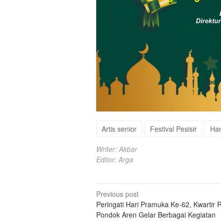
Artis senior
Festival Pesisir
Har
Writer: Akbar
Editor: Arga
Post
Previous post
Peringati Hari Pramuka Ke-62, Kwartir 
navigation
Pondok Aren Gelar Berbagai Kegiatan