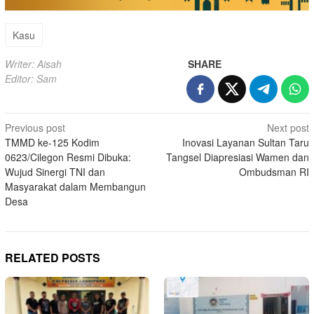
Kasu
Writer: Aisah
SHARE
Editor: Sam
Post
Previous post
Next post
TMMD ke-125 Kodim
Inovasi Layanan Sultan Taru
navigation
0623/Cilegon Resmi Dibuka:
Tangsel Diapresiasi Wamen dan
Wujud Sinergi TNI dan
Ombudsman RI
Masyarakat dalam Membangun
Desa
RELATED POSTS