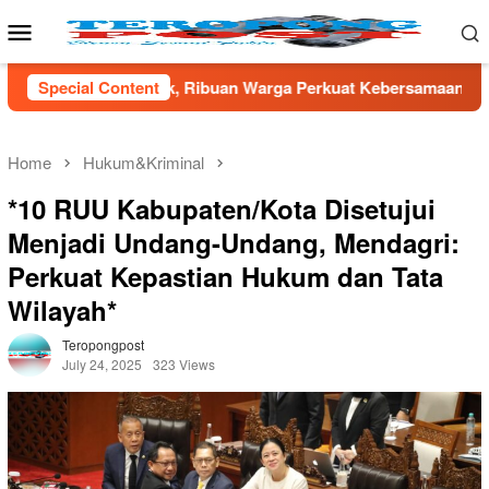
Skip
Mobile
to
Menu
content
buan Warga Perkuat Kebersamaan
Special Content
TNI AD Gandeng Pemda 
Home
Hukum&Kriminal
*10 RUU Kabupaten/Kota Disetujui
Menjadi Undang-Undang, Mendagri:
Perkuat Kepastian Hukum dan Tata
Wilayah*
Teropongpost
July 24, 2025
323 Views