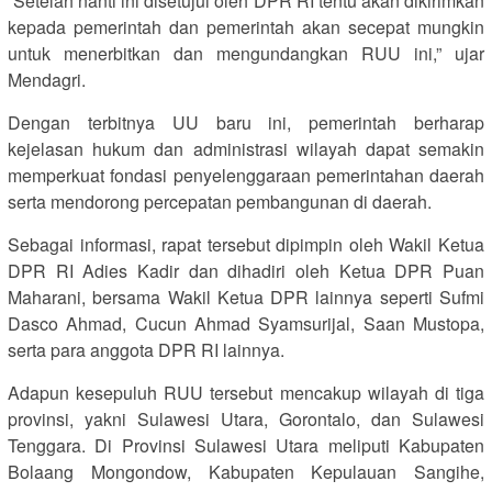
“Setelah nanti ini disetujui oleh DPR RI tentu akan dikirimkan
kepada pemerintah dan pemerintah akan secepat mungkin
untuk menerbitkan dan mengundangkan RUU ini,” ujar
Mendagri.
Dengan terbitnya UU baru ini, pemerintah berharap
kejelasan hukum dan administrasi wilayah dapat semakin
memperkuat fondasi penyelenggaraan pemerintahan daerah
serta mendorong percepatan pembangunan di daerah.
Sebagai informasi, rapat tersebut dipimpin oleh Wakil Ketua
DPR RI Adies Kadir dan dihadiri oleh Ketua DPR Puan
Maharani, bersama Wakil Ketua DPR lainnya seperti Sufmi
Dasco Ahmad, Cucun Ahmad Syamsurijal, Saan Mustopa,
serta para anggota DPR RI lainnya.
Adapun kesepuluh RUU tersebut mencakup wilayah di tiga
provinsi, yakni Sulawesi Utara, Gorontalo, dan Sulawesi
Tenggara. Di Provinsi Sulawesi Utara meliputi Kabupaten
Bolaang Mongondow, Kabupaten Kepulauan Sangihe,