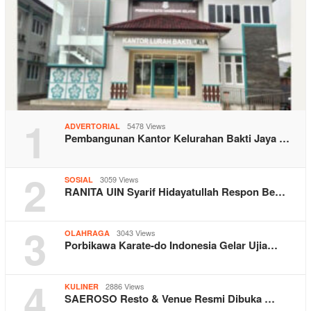
1
5478 Views
ADVERTORIAL
Pembangunan Kantor Kelurahan Bakti Jaya …
2
3059 Views
SOSIAL
RANITA UIN Syarif Hidayatullah Respon Be…
3
3043 Views
OLAHRAGA
Porbikawa Karate-do Indonesia Gelar Ujia…
4
2886 Views
KULINER
SAEROSO Resto & Venue Resmi Dibuka …