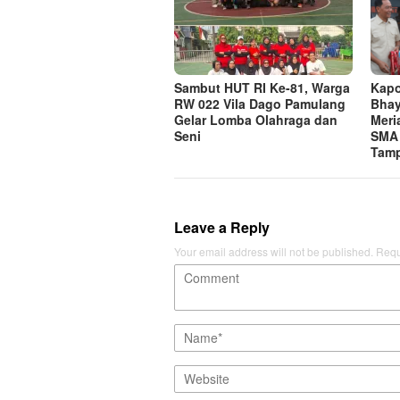
Sambut HUT RI Ke-81, Warga
Kapo
RW 022 Vila Dago Pamulang
Bhay
Gelar Lomba Olahraga dan
Meri
Seni
SMA 
Tamp
Leave a Reply
Your email address will not be published.
Requ