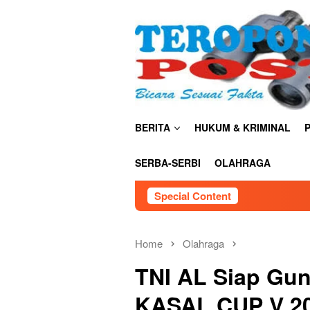
Skip
close
to
content
BERITA
HUKUM & KRIMINAL
P
SERBA-SERBI
OLAHRAGA
Special Content
Me
Home
Olahraga
TNI AL Siap Gu
KASAL CUP V 20