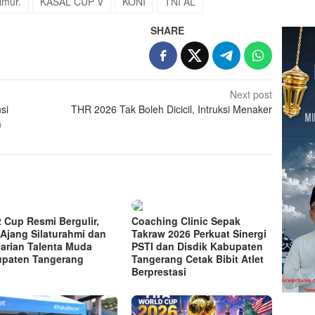
imur.
KASAL CUP V
KONI
TNI AL
SHARE
Next post
si
THR 2026 Tak Boleh Dicicil, Intruksi Menaker
m
2 Cup Resmi Bergulir,
Coaching Clinic Sepak
 Ajang Silaturahmi dan
Takraw 2026 Perkuat Sinergi
arian Talenta Muda
PSTI dan Disdik Kabupaten
paten Tangerang
Tangerang Cetak Bibit Atlet
Berprestasi