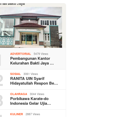
1
5479 Views
ADVERTORIAL
Pembangunan Kantor
Kelurahan Bakti Jaya …
2
3061 Views
SOSIAL
RANITA UIN Syarif
Hidayatullah Respon Be…
3
3044 Views
OLAHRAGA
Porbikawa Karate-do
Indonesia Gelar Ujia…
2887 Views
KULINER