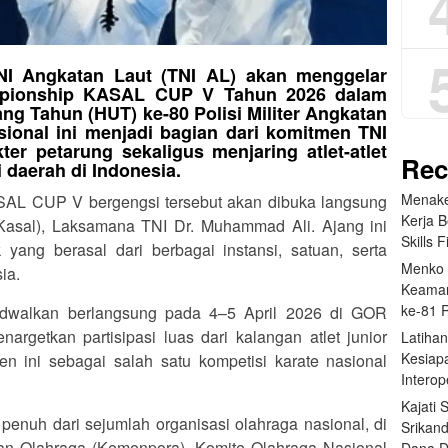
NI Angkatan Laut (TNI AL) akan menggelar
ampionship KASAL CUP V Tahun 2026 dalam
ng Tahun (HUT) ke-80 Polisi Militer Angkatan
ional ini menjadi bagian dari komitmen TNI
r petarung sekaligus menjaring atlet-atlet
Rec
i daerah di Indonesia.
Menake
AL CUP V bergengsi tersebut akan dibuka langsung
Kerja 
Kasal), Laksamana TNI Dr. Muhammad Ali. Ajang ini
Skills F
k yang berasal dari berbagai instansi, satuan, serta
Menko 
ia.
Keaman
ke-81 
walkan berlangsung pada 4–5 April 2026 di GOR
nargetkan partisipasi luas dari kalangan atlet junior
Latihan
Kesiap
en ini sebagai salah satu kompetisi karate nasional
Interop
Kajati
enuh dari sejumlah organisasi olahraga nasional, di
Srikan
n Olahraga (Kemenpora), Komite Olahraga Nasional
Dana 