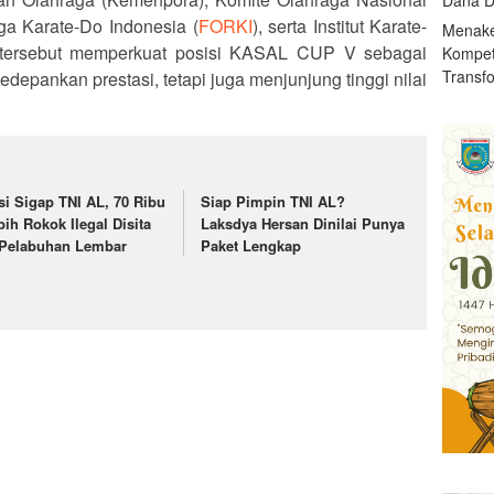
ga Karate-Do Indonesia (
FORKI
), serta Institut Karate-
Menake
 tersebut memperkuat posisi KASAL CUP V sebagai
Kompet
Transf
depankan prestasi, tetapi juga menjunjung tinggi nilai
si Sigap TNI AL, 70 Ribu
Siap Pimpin TNI AL?
bih Rokok Ilegal Disita
Laksdya Hersan Dinilai Punya
 Pelabuhan Lembar
Paket Lengkap