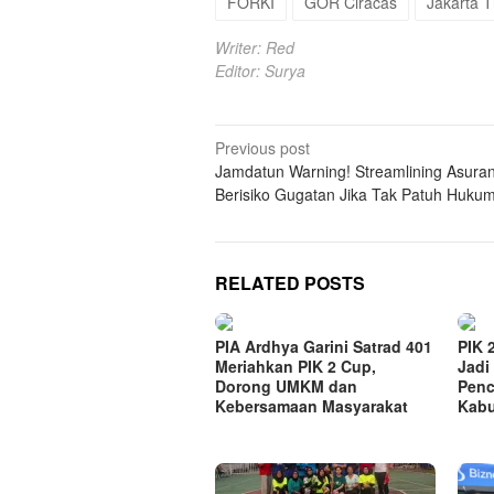
FORKI
GOR Ciracas
Jakarta T
Writer: Red
Editor: Surya
Post
Previous post
Jamdatun Warning! Streamlining Asuran
navigation
Berisiko Gugatan Jika Tak Patuh Huku
RELATED POSTS
PIA Ardhya Garini Satrad 401
PIK 
Meriahkan PIK 2 Cup,
Jadi
Dorong UMKM dan
Penc
Kebersamaan Masyarakat
Kabu