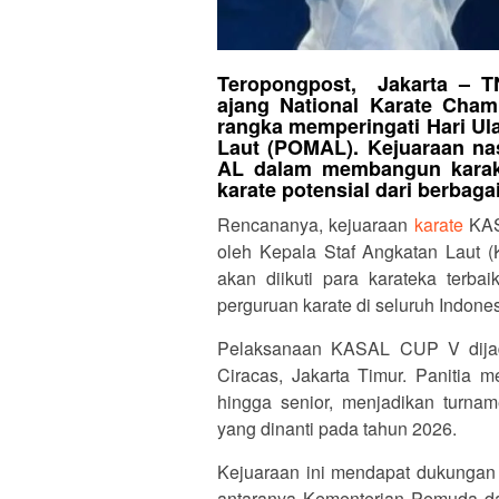
Teropongpost, Jakarta – T
ajang National Karate Ch
rangka memperingati Hari Ula
Laut (POMAL). Kejuaraan nas
AL dalam membangun karakte
karate potensial dari berbaga
Rencananya, kejuaraan
karate
KAS
oleh Kepala Staf Angkatan Laut (
akan diikuti para karateka terbai
perguruan karate di seluruh Indones
Pelaksanaan KASAL CUP V dijad
Ciracas, Jakarta Timur. Panitia me
hingga senior, menjadikan turnam
yang dinanti pada tahun 2026.
Kejuaraan ini mendapat dukungan p
antaranya Kementerian Pemuda da