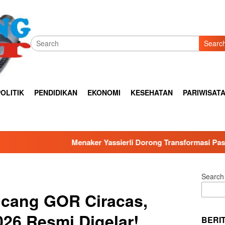
Searc
OLITIK
PENDIDIKAN
EKONOMI
KESEHATAN
PARIWISAT
naker Yassierli Dorong Transformasi Pasar Kerja Berbasis Kompe
Search
ncang GOR Ciracas,
26 Resmi Digelar!
BERI