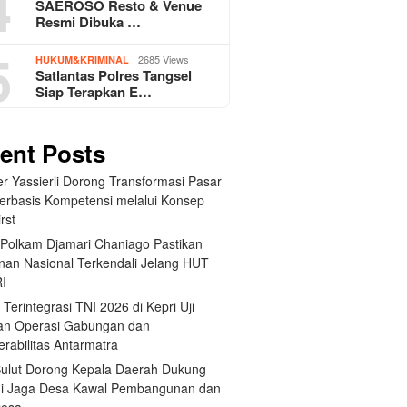
4
SAEROSO Resto & Venue
Resmi Dibuka …
5
2685 Views
HUKUM&KRIMINAL
Satlantas Polres Tangsel
Siap Terapkan E…
ent Posts
r Yassierli Dorong Transformasi Pasar
Berbasis Kompetensi melalui Konsep
irst
Polkam Djamari Chaniago Pastikan
an Nasional Terkendali Jelang HUT
RI
 Terintegrasi TNI 2026 di Kepri Uji
an Operasi Gabungan dan
erabilitas Antarmatra
 Sulut Dorong Kepala Daerah Dukung
di Jaga Desa Kawal Pembangunan dan
Desa