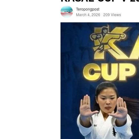
Teropongpost
March 4, 2026
209 Views