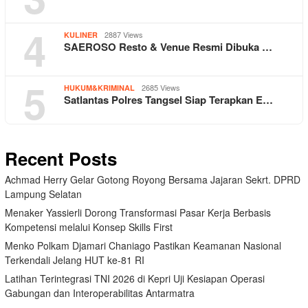
4
2887 Views
KULINER
SAEROSO Resto & Venue Resmi Dibuka …
5
2685 Views
HUKUM&KRIMINAL
Satlantas Polres Tangsel Siap Terapkan E…
Recent Posts
Achmad Herry Gelar Gotong Royong Bersama Jajaran Sekrt. DPRD
Lampung Selatan
Menaker Yassierli Dorong Transformasi Pasar Kerja Berbasis
Kompetensi melalui Konsep Skills First
Menko Polkam Djamari Chaniago Pastikan Keamanan Nasional
Terkendali Jelang HUT ke-81 RI
Latihan Terintegrasi TNI 2026 di Kepri Uji Kesiapan Operasi
Gabungan dan Interoperabilitas Antarmatra