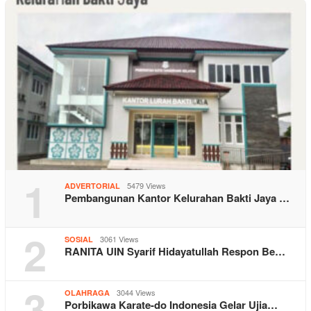
1
5479 Views
ADVERTORIAL
Pembangunan Kantor Kelurahan Bakti Jaya …
2
3061 Views
SOSIAL
RANITA UIN Syarif Hidayatullah Respon Be…
3
3044 Views
OLAHRAGA
Porbikawa Karate-do Indonesia Gelar Ujia…