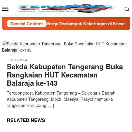
Skip
Mobile
to
Menu
content
Warga Terdampak Kekeringan di Kecamatan Kronjo
Special Content
Sambut
June 12, 2024
Sekda Kabupaten Tangerang Buka
Rangkaian HUT Kecamatan
Balaraja ke-143
Teropongpost, Kabupaten Tangerang – Sekretaris Daerah
Kabupaten Tangerang, Moch. Maesyal Rasyid membuka
rangkaian Hari Ulang […]
RELATED NEWS