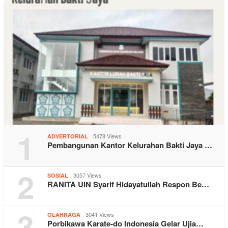
1
5478 Views
ADVERTORIAL
Pembangunan Kantor Kelurahan Bakti Jaya …
2
3057 Views
SOSIAL
RANITA UIN Syarif Hidayatullah Respon Be…
3
3041 Views
OLAHRAGA
Porbikawa Karate-do Indonesia Gelar Ujia…