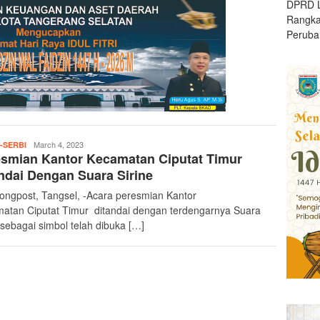
DPRD L
Rangk
Peruba
teropongpost
March 4, 2023
-SERBI
smian Kantor Kecamatan Ciputat Timur
ndai Dengan Suara Sirine
ongpost, Tangsel, -Acara peresmian Kantor
atan Ciputat Timur ditandai dengan terdengarnya Suara
 sebagai simbol telah dibuka […]