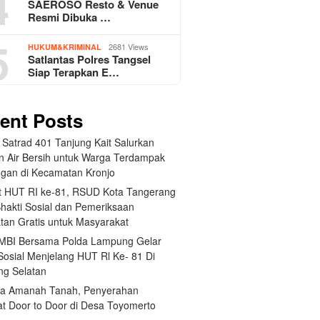
4
SAEROSO Resto & Venue
Resmi Dibuka …
5
2681 Views
HUKUM&KRIMINAL
Satlantas Polres Tangsel
Siap Terapkan E…
ent Posts
 Satrad 401 Tanjung Kait Salurkan
n Air Bersih untuk Warga Terdampak
ngan di Kecamatan Kronjo
 HUT RI ke-81, RSUD Kota Tangerang
Bhakti Sosial dan Pemeriksaan
tan Gratis untuk Masyarakat
BI Bersama Polda Lampung Gelar
Sosial Menjelang HUT Rl Ke- 81 Di
g Selatan
a Amanah Tanah, Penyerahan
kat Door to Door di Desa Toyomerto