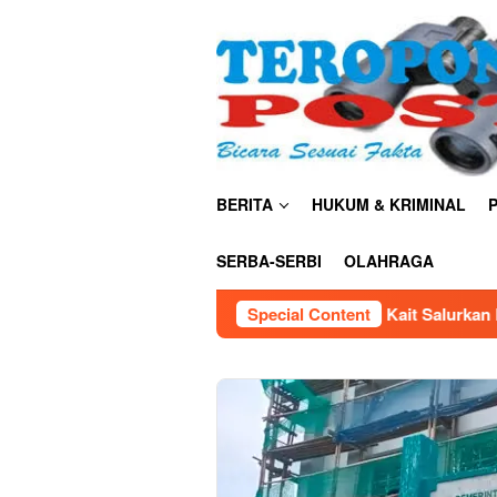
Skip
close
to
content
BERITA
HUKUM & KRIMINAL
P
SERBA-SERBI
OLAHRAGA
 AU Satrad 401 Tanjung Kait Salurkan Bantuan Air Bersih untu
Special Content