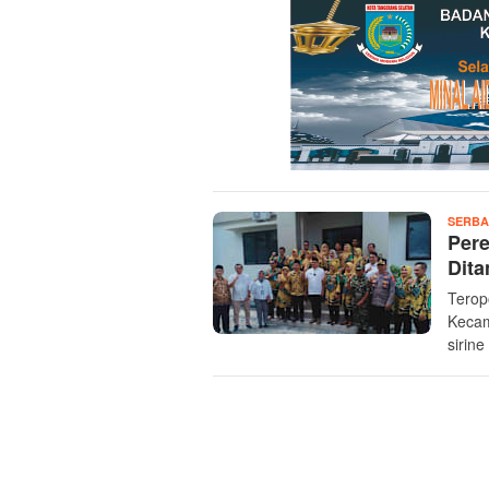
SERBA
Pere
Dita
Terop
Kecam
sirine