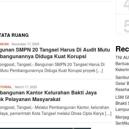
 TATA RUANG
teropongpost
November 17, 2025
DIKAN
Rec
gunan SMPN 20 Tangsel Harus Di Audit Mutu
bangunannya Diduga Kuat Korupsi
TNI AU
Bantua
ongpost, Tangsel,- Bangunan SMPN 20 Tangsel Harus Di
Kekeri
 Mutu Pembangunannya Diduga Kuat Korupsi proyek […]
Sambut
Gelar 
teropongpost
March 17, 2023
TORIAL
Keseha
bangunan Kantor Kelurahan Bakti Jaya
LSM GM
uk Pelayanan Masyarakat
Bhakti 
ongpost, Tangsel,- Melalui Pembangunan Kantor, kelurahan
Lampun
 Jaya, pemerintah Kota Tangsel melalui Dinas Cipta Karya […]
Menjag
Sertifi