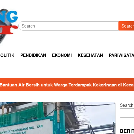
Searc
OLITIK
PENDIDIKAN
EKONOMI
KESEHATAN
PARIWISAT
k Warga Terdampak Kekeringan di Kecamatan Kronjo
Sam
Search
BERI