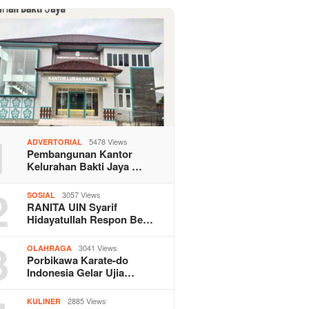
1
5478 Views
ADVERTORIAL
Pembangunan Kantor
Kelurahan Bakti Jaya …
2
3057 Views
SOSIAL
RANITA UIN Syarif
Hidayatullah Respon Be…
3
3041 Views
OLAHRAGA
Porbikawa Karate-do
Indonesia Gelar Ujia…
2885 Views
KULINER