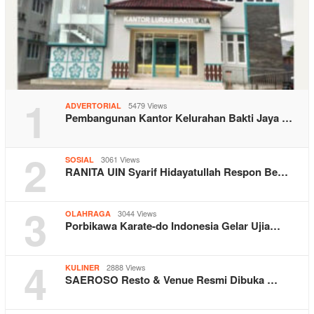
1
5479 Views
ADVERTORIAL
Pembangunan Kantor Kelurahan Bakti Jaya …
2
3061 Views
SOSIAL
RANITA UIN Syarif Hidayatullah Respon Be…
3
3044 Views
OLAHRAGA
Porbikawa Karate-do Indonesia Gelar Ujia…
4
2888 Views
KULINER
SAEROSO Resto & Venue Resmi Dibuka …