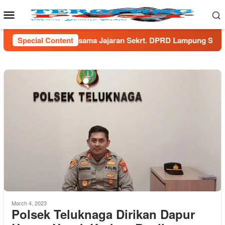
Skip
Mobile
to
Menu
content
ma Jajaran Sekrt. DPRD Lampung Selatan
Special Content
Menaker Yass
March 4, 2023
Polsek Teluknaga Dirikan Dapur