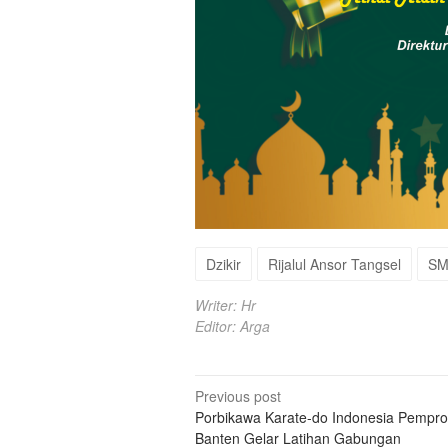
Dzikir
Rijalul Ansor Tangsel
SM
Writer: Hr
Editor: Arga
Post
Previous post
Porbikawa Karate-do Indonesia Pempro
navigation
Banten Gelar Latihan Gabungan