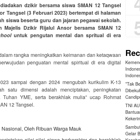
 diadakan dzikir bersama siswa SMAN 12 Tangsel
sor Tangsel (3 Februari 2023) bertempat di halaman
ruh siswa beserta guru dan jajaran pegawai sekolah.
n Majelis Dzikir Rijalul Ansor bersama SMAN 12
chool
untuk pengutan mental dan spritual di era
Rec
ah dalam rangka meningkatkan keimanan dan ketaqwaan
rwujudan penguatan mental spiritual di era digital
Kemend
Indone
Indone
n 2023 sampai dengan 2024 mengubah kurikulim K-13
*Tak B
ah satu dimensi adalah menciptakan, peningkatan
Dibekuk
 Tuhan YME, serta berakhlak mulia” ucap Rohmat
Candip
MAN 12 Tangsel.
TNI AU
Bantua
Kekeri
Sambut
an Nasional, Oleh Ribuan Warga Mauk
Gelar 
iptakan nilai-nilai siswa berkarakter dan berakhlak
Keseha