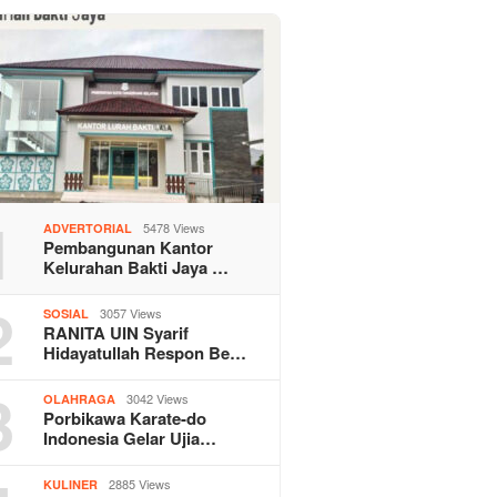
1
5478 Views
ADVERTORIAL
Pembangunan Kantor
Kelurahan Bakti Jaya …
2
3057 Views
SOSIAL
RANITA UIN Syarif
Hidayatullah Respon Be…
3
3042 Views
OLAHRAGA
Porbikawa Karate-do
Indonesia Gelar Ujia…
2885 Views
KULINER