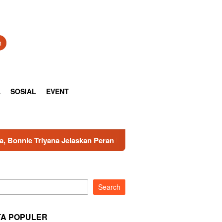
h
A
SOSIAL
EVENT
an Peran Indonesia dalam Sains Global
*Tak Berkutik! K
Search
TA POPULER