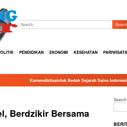
Searc
OLITIK
PENDIDIKAN
EKONOMI
KESEHATAN
PARIWISAT
isaintek Bedah Sejarah Sains Indonesia, Bonnie Triyana Jelask
Search
, Berdzikir Bersama
BERI