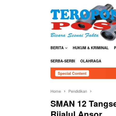
Skip
close
to
content
BERITA
HUKUM & KRIMINAL
P
SERBA-SERBI
OLAHRAGA
Special Content
Kemendikt
Home
Pendidikan
SMAN 12 Tangsel
Rijalul Ansor