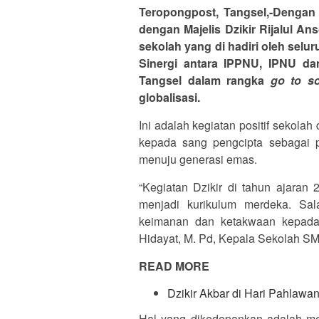
Teropongpost, Tangsel,-Dengan
dengan Majelis Dzikir Rijalul An
sekolah yang di hadiri oleh selu
Sinergi antara IPPNU, IPNU da
Tangsel dalam rangka
go to s
globalisasi.
Ini adalah kegiatan positif sekol
kepada sang pengcipta sebagai pe
menuju generasi emas.
“Kegiatan Dzikir di tahun ajara
menjadi kurikulum merdeka. Sal
keimanan dan ketakwaan kepada
Hidayat, M. Pd, Kepala Sekolah S
READ MORE
Dzikir Akbar di Hari Pahlaw
Hal yang dikedepankan adalah menc