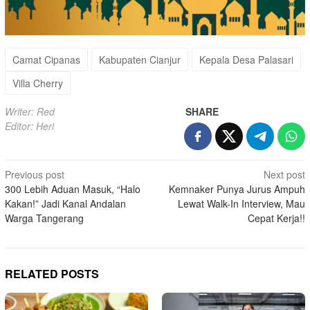
Camat Cipanas
Kabupaten Cianjur
Kepala Desa Palasari
Villa Cherry
Writer: Red
SHARE
Editor: Heri
Post
Previous post
Next post
300 Lebih Aduan Masuk, “Halo
Kemnaker Punya Jurus Ampuh
navigation
Kakan!” Jadi Kanal Andalan
Lewat Walk-In Interview, Mau
Warga Tangerang
Cepat Kerja!!
RELATED POSTS