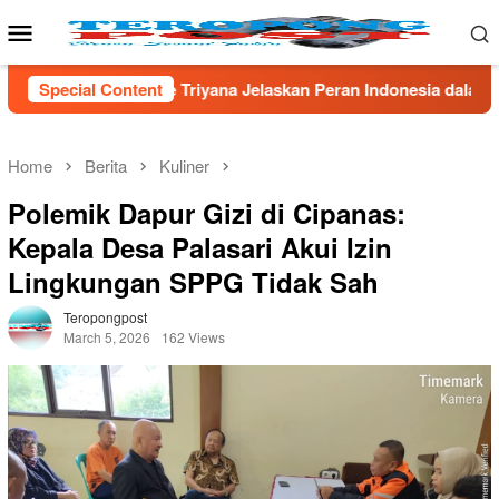
Skip
Mobile
to
Menu
content
elaskan Peran Indonesia dalam Sains Global
Special Content
*Tak Berkut
Home
Berita
Kuliner
Polemik Dapur Gizi di Cipanas:
Kepala Desa Palasari Akui Izin
Lingkungan SPPG Tidak Sah
Teropongpost
March 5, 2026
162 Views