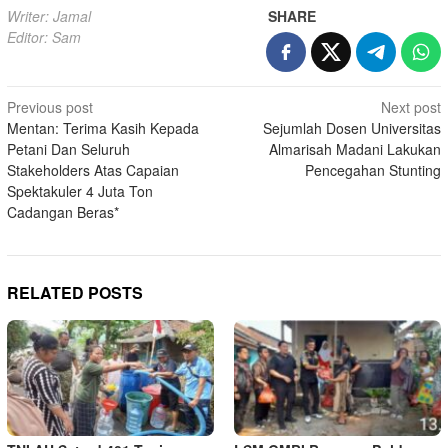
Writer: Jamal
SHARE
Editor: Sam
Post
Previous post
Next post
Mentan: Terima Kasih Kepada
Sejumlah Dosen Universitas
navigation
Petani Dan Seluruh
Almarisah Madani Lakukan
Stakeholders Atas Capaian
Pencegahan Stunting
Spektakuler 4 Juta Ton
Cadangan Beras*
RELATED POSTS