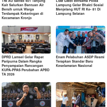
TNI AU Satrad 401 Tanjung
LSM GMBI Bersama Polda
Kait Salurkan Bantuan Air
Lampung Gelar Bhakti Sosial
Bersih untuk Warga
Menjelang HUT Rl Ke- 81 Di
Terdampak Kekeringan di
Lampung Selatan
Kecamatan Kronjo
DPRD Lamsel Gelar Rapat
Enam Pelabuhan ASDP Resmi
Paripurna Dalam Rangka
Terapkan Standar Baru
Penyampaian Rancangan
Keselamatan Nasional
KUPA-PPAS Perubahan APBD
TA 2026