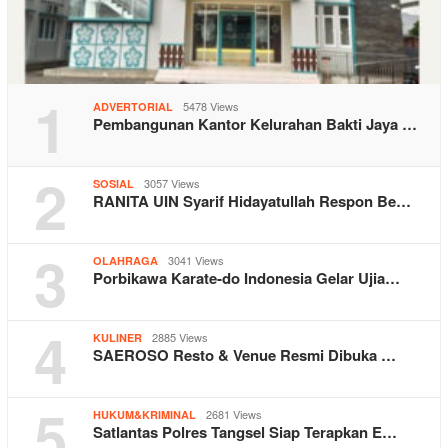
1
5478 Views
ADVERTORIAL
Pembangunan Kantor Kelurahan Bakti Jaya …
2
3057 Views
SOSIAL
RANITA UIN Syarif Hidayatullah Respon Be…
3
3041 Views
OLAHRAGA
Porbikawa Karate-do Indonesia Gelar Ujia…
4
2885 Views
KULINER
SAEROSO Resto & Venue Resmi Dibuka …
5
2681 Views
HUKUM&KRIMINAL
Satlantas Polres Tangsel Siap Terapkan E…