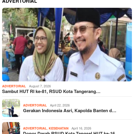
ADVERTORIAL
August 7, 2026
ADVERTORIAL
Sambut HUT RI ke-81, RSUD Kota Tangerang…
April 22, 2026
ADVERTORIAL
Gerakan Indonesia Asri, Kapolda Banten d…
,
April 16, 2026
ADVERTORIAL
KESEHATAN
Donor Darah RSUD Kota Tangsel HUT ke-16,…