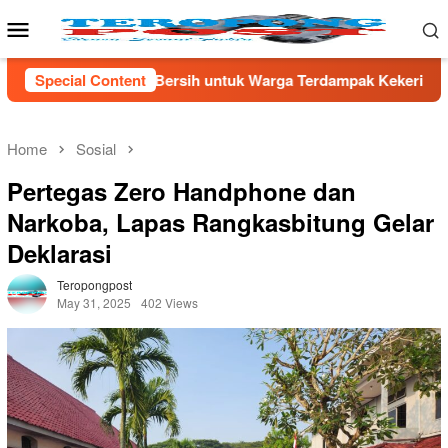
Skip
Mobile
to
Menu
content
 untuk Warga Terdampak Kekeringan di Kecamatan Kronjo
Special Content
Home
Sosial
Pertegas Zero Handphone dan
Narkoba, Lapas Rangkasbitung Gelar
Deklarasi
Teropongpost
May 31, 2025
402 Views