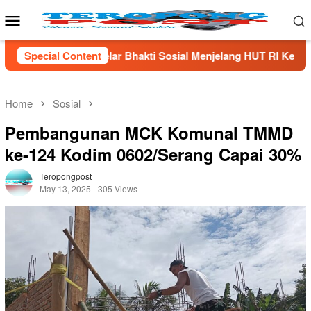
Skip
Mobile
to
Menu
content
kti Sosial Menjelang HUT Rl Ke- 81 Di Lampung Selatan
Special Content
Home
Sosial
Pembangunan MCK Komunal TMMD
ke-124 Kodim 0602/Serang Capai 30%
Teropongpost
May 13, 2025
305 Views