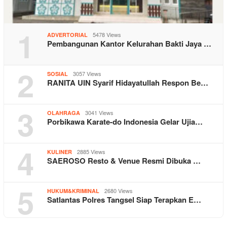
1
5478 Views
ADVERTORIAL
Pembangunan Kantor Kelurahan Bakti Jaya …
2
3057 Views
SOSIAL
RANITA UIN Syarif Hidayatullah Respon Be…
3
3041 Views
OLAHRAGA
Porbikawa Karate-do Indonesia Gelar Ujia…
4
2885 Views
KULINER
SAEROSO Resto & Venue Resmi Dibuka …
5
2680 Views
HUKUM&KRIMINAL
Satlantas Polres Tangsel Siap Terapkan E…