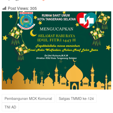
Post Views:
305
Pembangunan MCK Komunal
Satgas TMMD ke-124
TNI AD