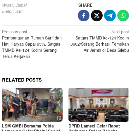
Writer: Jamal
SHARE
Editor: Sam
Post
Previous post
Next post
Pembangunan Rumah Sarif dan
Satgas TMMD ke-124 Kodim
navigation
Hati Haryati Capai 65%, Satgas
0602/Serang Berhasil Temukan
TMMD Ke-124 Kodim Serang
Air Jernih di Desa Silebu
Terus Kerjakan
RELATED POSTS
LSM GMBI Bersama Polda
DPRD Lamsel Gelar Rapat
Lampung Gelar Bhakti Sosial
Paripurna Dalam Rangka