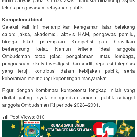
lebih banyak pada isu hak asasi manusia dibanding aspek
teknis pengawasan pelayanan publik.
Kompetensi Ideal
Seleksi kali ini menampilkan keragaman latar belakang
calon: jaksa, akademisi, aktivis HAM, pengawas pemilu,
hingga tokoh perempuan. Kompetisi pun dipastikan
berlangsung ketat. Namun kriteria ideal anggota
Ombudsman tetap jelas: pengalaman lintas lembaga,
penguasaan teknis investigasi dan audit, reputasi integritas
yang teruji, kontribusi dalam kebijakan publik, serta
keberanian melindungi kepentingan masyarakat.
Figur dengan kombinasi kompetensi lengkap inilah yang
dinilai paling layak mengemban amanat publik sebagai
anggota Ombudsman RI periode 2026–2031.
Post Views:
313