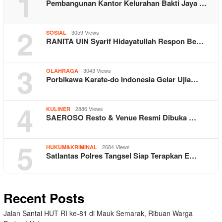
1
Pembangunan Kantor Kelurahan Bakti Jaya …
2
3059 Views
SOSIAL
RANITA UIN Syarif Hidayatullah Respon Be…
3
3043 Views
OLAHRAGA
Porbikawa Karate-do Indonesia Gelar Ujia…
4
2886 Views
KULINER
SAEROSO Resto & Venue Resmi Dibuka …
5
2684 Views
HUKUM&KRIMINAL
Satlantas Polres Tangsel Siap Terapkan E…
Recent Posts
Jalan Santai HUT RI ke-81 di Mauk Semarak, Ribuan Warga