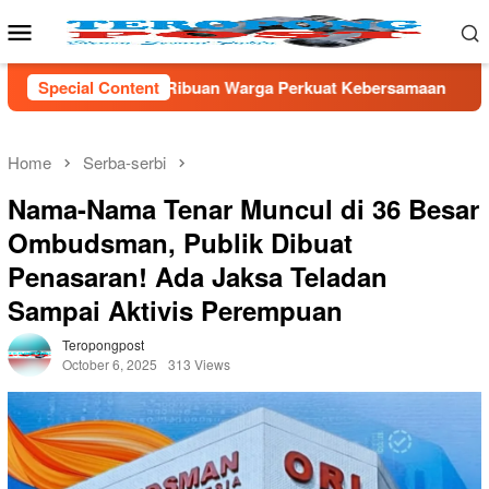
Skip
Mobile
to
Menu
content
 Ribuan Warga Perkuat Kebersamaan
Special Content
TNI AD Gandeng Pem
Home
Serba-serbi
Nama-Nama Tenar Muncul di 36 Besar
Ombudsman, Publik Dibuat
Penasaran! Ada Jaksa Teladan
Sampai Aktivis Perempuan
Teropongpost
October 6, 2025
313 Views