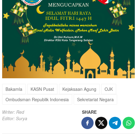
Bakamla
KASN Pusat
Kejaksaan Agung
OJK
Ombudsman Republik Indonesia
Sekretariat Negara
Writer: Red
SHARE
Editor: Surya