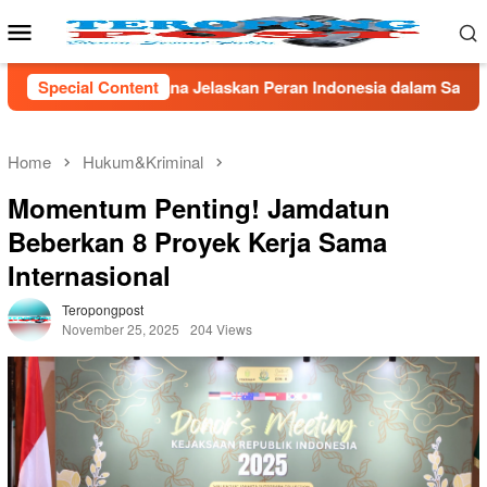
Skip
Mobile
to
Menu
content
laskan Peran Indonesia dalam Sains Global
Special Content
*Tak Berkuti
Home
Hukum&Kriminal
Momentum Penting! Jamdatun
Beberkan 8 Proyek Kerja Sama
Internasional
Teropongpost
November 25, 2025
204 Views