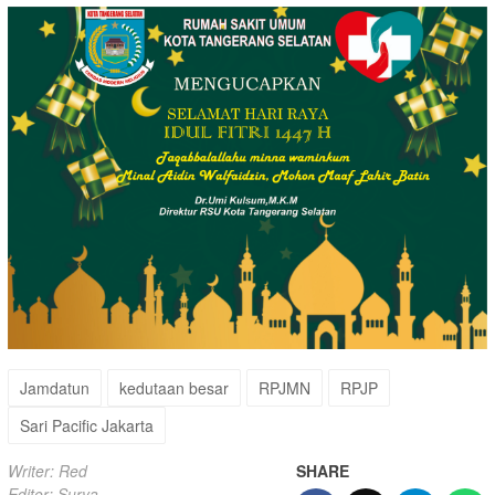
Jamdatun
kedutaan besar
RPJMN
RPJP
Sari Pacific Jakarta
Writer: Red
SHARE
Editor: Surya