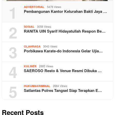
1
5478 Views
ADVERTORIAL
Pembangunan Kantor Kelurahan Bakti Jaya …
2
3058 Views
SOSIAL
RANITA UIN Syarif Hidayatullah Respon Be…
3
3043 Views
OLAHRAGA
Porbikawa Karate-do Indonesia Gelar Ujia…
4
2885 Views
KULINER
SAEROSO Resto & Venue Resmi Dibuka …
5
2684 Views
HUKUM&KRIMINAL
Satlantas Polres Tangsel Siap Terapkan E…
Recent Posts