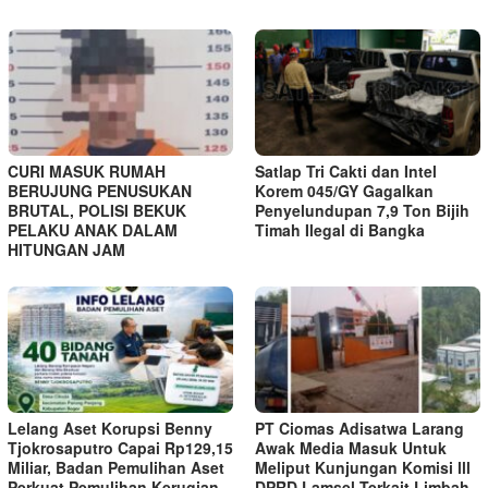
CURI MASUK RUMAH
Satlap Tri Cakti dan Intel
BERUJUNG PENUSUKAN
Korem 045/GY Gagalkan
BRUTAL, POLISI BEKUK
Penyelundupan 7,9 Ton Bijih
PELAKU ANAK DALAM
Timah Ilegal di Bangka
HITUNGAN JAM
Lelang Aset Korupsi Benny
PT Ciomas Adisatwa Larang
Tjokrosaputro Capai Rp129,15
Awak Media Masuk Untuk
Miliar, Badan Pemulihan Aset
Meliput Kunjungan Komisi lll
Perkuat Pemulihan Kerugian
DPRD Lamsel Terkait Limbah