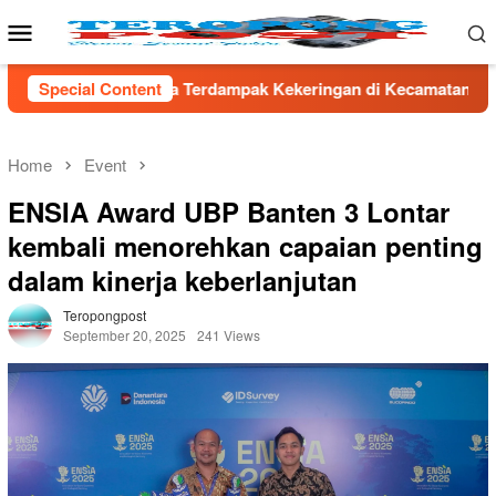
Skip
Mobile
to
Menu
content
pak Kekeringan di Kecamatan Kronjo
Special Content
Sambut HUT RI ke-8
Home
Event
ENSIA Award UBP Banten 3 Lontar
kembali menorehkan capaian penting
dalam kinerja keberlanjutan
Teropongpost
September 20, 2025
241 Views