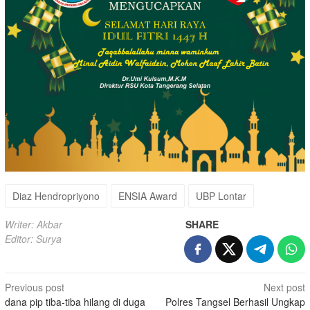
Diaz Hendropriyono
ENSIA Award
UBP Lontar
Writer: Akbar
SHARE
Editor: Surya
Post
Previous post
Next post
dana pip tiba-tiba hilang di duga
Polres Tangsel Berhasil Ungkap
navigation