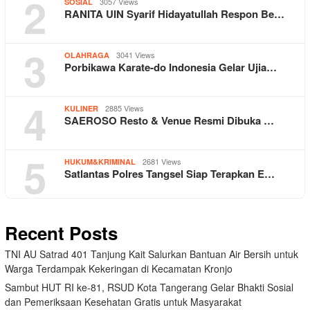
2
3057 Views
SOSIAL
RANITA UIN Syarif Hidayatullah Respon Be…
3
3041 Views
OLAHRAGA
Porbikawa Karate-do Indonesia Gelar Ujia…
4
2885 Views
KULINER
SAEROSO Resto & Venue Resmi Dibuka …
5
2681 Views
HUKUM&KRIMINAL
Satlantas Polres Tangsel Siap Terapkan E…
Recent Posts
TNI AU Satrad 401 Tanjung Kait Salurkan Bantuan Air Bersih untuk
Warga Terdampak Kekeringan di Kecamatan Kronjo
Sambut HUT RI ke-81, RSUD Kota Tangerang Gelar Bhakti Sosial
dan Pemeriksaan Kesehatan Gratis untuk Masyarakat