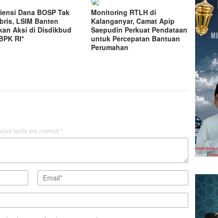
iensi Dana BOSP Tak
Monitoring RTLH di
bris, LSIM Banten
Kalanganyar, Camat Apip
kan Aksi di Disdikbud
Saepudin Perkuat Pendataan
BPK RI*
untuk Percepatan Bantuan
Perumahan
ired fields are marked
*