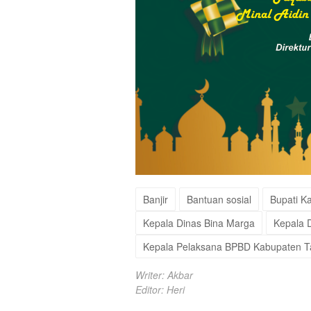
Banjir
Bantuan sosial
‎Bupati 
Kepala Dinas Bina Marga
Kepala D
Kepala Pelaksana BPBD Kabupaten 
Writer: Akbar
Editor: Heri