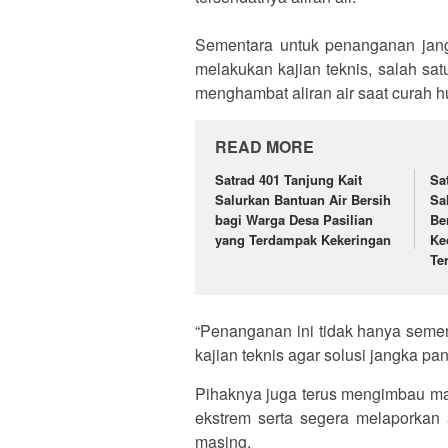
‎Sementara untuk penanganan jan
melakukan kajian teknis, salah sa
menghambat aliran air saat curah hu
READ MORE
Satrad 401 Tanjung Kait
Sa
Salurkan Bantuan Air Bersih
Sa
bagi Warga Desa Pasilian
Be
yang Terdampak Kekeringan
Ke
Te
‎“Penanganan ini tidak hanya semen
kajian teknis agar solusi jangka pan
Pihaknya juga terus mengimbau ma
ekstrem serta segera melaporkan a
masing.