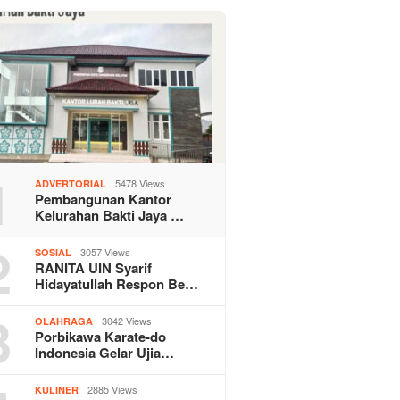
1
5478 Views
ADVERTORIAL
Pembangunan Kantor
Kelurahan Bakti Jaya …
2
3057 Views
SOSIAL
RANITA UIN Syarif
Hidayatullah Respon Be…
3
3042 Views
OLAHRAGA
Porbikawa Karate-do
Indonesia Gelar Ujia…
2885 Views
KULINER