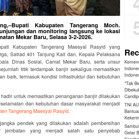
ang,–Bupati Kabupaten Tangerang Moch.
unjungan dan monitoring langsung ke lokasi
matan Mekar Baru, Selasa 3-2-2026.
upati‎ Kabupaten Tangerang Maesyal Rasyid yang
Rec
ga, Satrad 401 Tanjung Kait dan, Kepala Pelaksana
ala Dinas Sosial, Camat Mekar Baru, serta unsur
Kemend
Indone
jumlah titik terdampak banjir sekaligus memastikan
Indone
n baik, termasuk kondisi infrastruktur dan kebutuhan
*Tak B
Dibekuk
hadir untuk memastikan penanganan banjir dilakukan
Candip
Keselamatan dan kebutuhan dasar masyarakat menjadi
TNI AU
ten Tangerang Maesyal Rasyid.
Bantua
Kekeri
jangka pendek yang dilakukan adalah pembersihan
Sambut
ar jembatan yang menjadi salah satu penyebab
Gelar 
Keseha