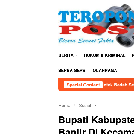
Skip
close
to
content
BERITA
HUKUM & KRIMINAL
P
SERBA-SERBI
OLAHRAGA
Kemendiktisaintek Bedah Sejarah Sains Indonesia, Bonni
Special Content
Home
Sosial
‎Bupati Kabupat
Banjir Di Kecam