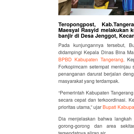
Teropongpost, Kab.Tanger
Maesyal Rasyid melakukan k
banjir di Desa Jenggot, Keca
Pada kunjungannya tersebut, B
didampingi Kepala Dinas Bina Mar
BPBD Kabupaten Tangerang,
Kep
Forkopimcam setempat meninjau se
penanganan darurat berjalan denga
masyarakat yang terdampak.
“Pemerintah Kabupaten Tangerang 
secara cepat dan terkoordinasi. 
prioritas utama,” ujar
Bupati Kabupa
Dia menjelaskan bahwa langkah 
gorong-gorong dan area sekit
tersendatnya aliran air.