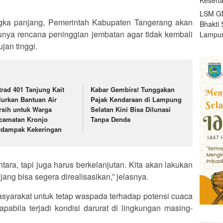
LSM GM
gka panjang, Pemerintah Kabupaten Tangerang akan
Bhakti 
tunya rencana peninggian jembatan agar tidak kembali
Lampun
jan tinggi.
trad 401 Tanjung Kait
Kabar Gembira! Tunggakan
lurkan Bantuan Air
Pajak Kendaraan di Lampung
rsih untuk Warga
Selatan Kini Bisa Dilunasi
camatan Kronjo
Tanpa Denda
rdampak Kekeringan
tara, tapi juga harus berkelanjutan. Kita akan lakukan
jang bisa segera direalisasikan,” jelasnya.
syarakat untuk tetap waspada terhadap potensi cuaca
pabila terjadi kondisi darurat di lingkungan masing-