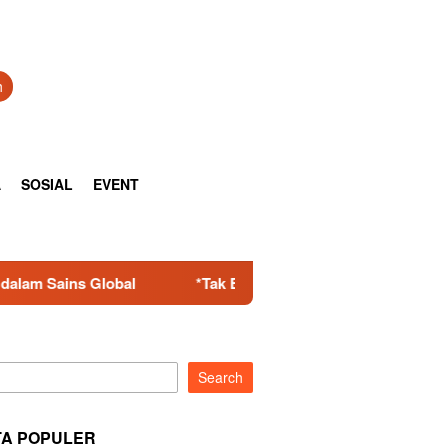
h
A
SOSIAL
EVENT
*Tak Berkutik! Komplotan Curanmor Residivis Dibekuk Polisi, D
Search
TA POPULER