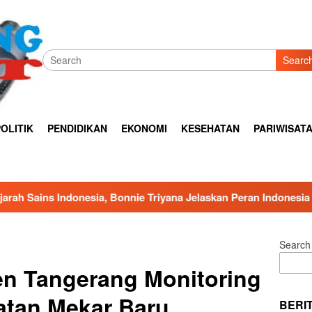
Searc
OLITIK
PENDIDIKAN
EKONOMI
KESEHATAN
PARIWISAT
e Triyana Jelaskan Peran Indonesia dalam Sains Global
Search
en Tangerang Monitoring
atan Mekar Baru
BERI