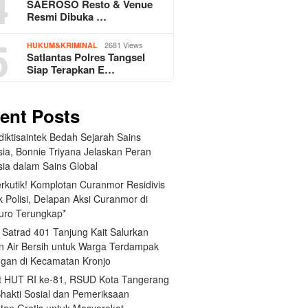
4
SAEROSO Resto & Venue
Resmi Dibuka …
5
2681 Views
HUKUM&KRIMINAL
Satlantas Polres Tangsel
Siap Terapkan E…
ent Posts
iktisaintek Bedah Sejarah Sains
sia, Bonnie Triyana Jelaskan Peran
sia dalam Sains Global
erkutik! Komplotan Curanmor Residivis
 Polisi, Delapan Aksi Curanmor di
uro Terungkap*
 Satrad 401 Tanjung Kait Salurkan
n Air Bersih untuk Warga Terdampak
ngan di Kecamatan Kronjo
 HUT RI ke-81, RSUD Kota Tangerang
Bhakti Sosial dan Pemeriksaan
tan Gratis untuk Masyarakat