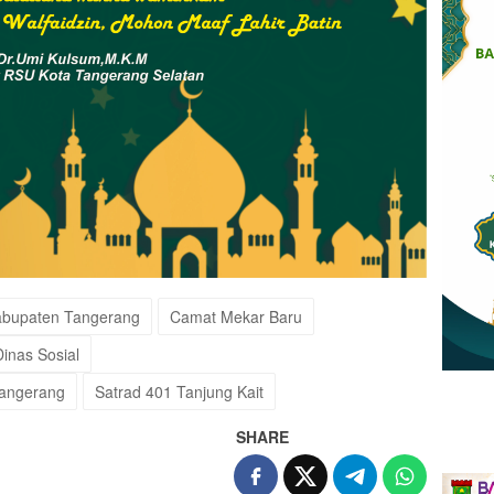
Kabupaten Tangerang
Camat Mekar Baru
inas Sosial
Tangerang
Satrad 401 Tanjung Kait
SHARE