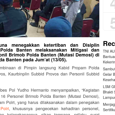
Rec
una menegakkan ketertiban dan Disiplin
 Polda Banten melaksanakan Mitigasi dan
TNI AU
nil Brimob Polda Banten (Mutasi Demosi) di
Bantua
 Banten pada Jum’at (13/05).
Kekeri
embinaan di Pimpin langsung Kabid Propam Polda
Sambut
os, Kaurbinplin Subbid Provos dan Personil Subbid
Gelar 
Keseha
LSM GM
es Pol Yudho Hermanto menyampaikan, “Kegiatan
Bhakti 
 16 Personel Brimob Polda Banten (Mutasi Demosi),
Lampun
am Polri, yang harus dilaksanakan dalam penegakan
Menjag
a
Polri
, khususnya pengecekan kehadiran personel,
Sertifi
an kelengkapannya, sikap tampang, prilaku, surat