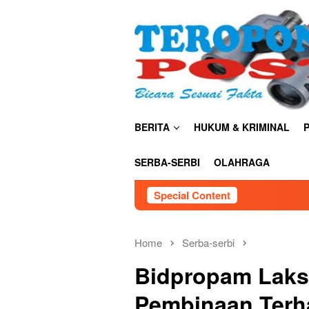
Skip
close
to
content
BERITA
HUKUM & KRIMINAL
P
SERBA-SERBI
OLAHRAGA
Special Content
TNI AU Satrad
Home
Serba-serbi
Bidpropam Laks
Pembinaan Terh