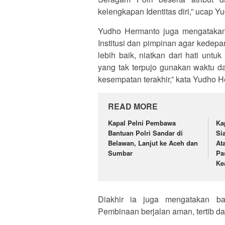
kelengkapan Identitas diri,” ucap 
Yudho Hermanto juga mengatakan,
Institusi dan pimpinan agar kedep
lebih baik, niatkan dari hati unt
yang tak terpujo gunakan waktu d
kesempatan terakhir,” kata Yudho 
READ MORE
Kapal Pelni Pembawa
Ka
Bantuan Polri Sandar di
Si
Belawan, Lanjut ke Aceh dan
At
Sumbar
Pa
Ke
Diakhir ia juga mengatakan ba
Pembinaan berjalan aman, tertib da