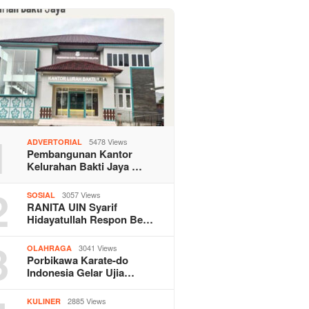
1
5478 Views
ADVERTORIAL
Pembangunan Kantor
Kelurahan Bakti Jaya …
2
3057 Views
SOSIAL
RANITA UIN Syarif
Hidayatullah Respon Be…
3
3041 Views
OLAHRAGA
Porbikawa Karate-do
Indonesia Gelar Ujia…
2885 Views
KULINER