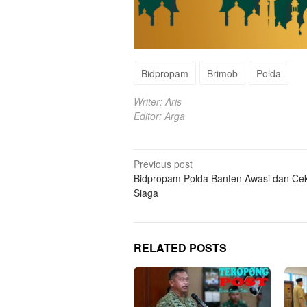
Bidpropam
Brimob
Polda
Writer: Aris
Editor: Arga
Post
Previous post
Bidpropam Polda Banten Awasi dan Cek
navigation
Siaga
RELATED POSTS