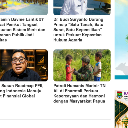
amin Davnie Lantik 57
Dr. Budi Suryanto Dorong
bat Pemkot Tangsel,
Prinsip “Satu Tanah, Satu
uatan Sistem Merit dan
Surat, Satu Kepemilikan”
yanan Publik Jadi
untuk Perkuat Kepastian
itas
Hukum Agraria
 Susun Roadmap PFII,
Patroli Humanis Marinir TNI
ng Indonesia Menuju
AL di Enarotali Perkuat
t Finansial Global
Kepercayaan dan Harmoni
dengan Masyarakat Papua