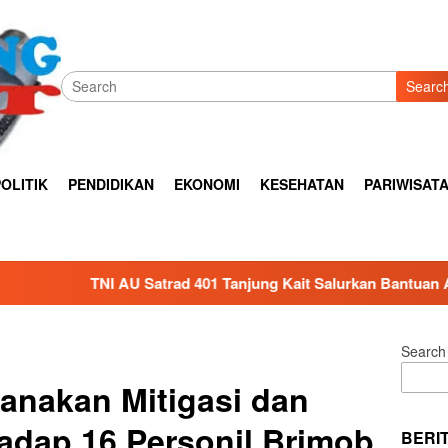
Searc
OLITIK
PENDIDIKAN
EKONOMI
KESEHATAN
PARIWISAT
 401 Tanjung Kait Salurkan Bantuan Air Bersih untuk Warga Te
Search
anakan Mitigasi dan
adap 16 Personil Brimob
BERI