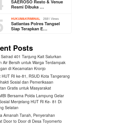
4
SAEROSO Resto & Venue
Resmi Dibuka …
5
2681 Views
HUKUM&KRIMINAL
Satlantas Polres Tangsel
Siap Terapkan E…
ent Posts
 Satrad 401 Tanjung Kait Salurkan
n Air Bersih untuk Warga Terdampak
ngan di Kecamatan Kronjo
 HUT RI ke-81, RSUD Kota Tangerang
Bhakti Sosial dan Pemeriksaan
tan Gratis untuk Masyarakat
BI Bersama Polda Lampung Gelar
Sosial Menjelang HUT Rl Ke- 81 Di
g Selatan
a Amanah Tanah, Penyerahan
kat Door to Door di Desa Toyomerto