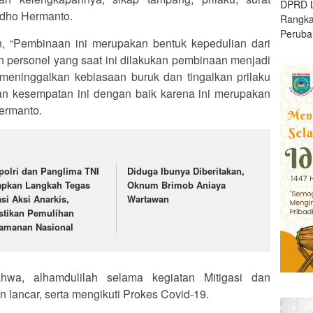
DPRD L
Yudho Hermanto.
Rangk
Peruba
 “Pembinaan ini merupakan bentuk kepedulian dari
an personel yang saat ini dilakukan pembinaan menjadi
uk meninggalkan kebiasaan buruk dan tingalkan prilaku
an kesempatan ini dengan baik karena ini merupakan
Hermanto.
polri dan Panglima TNI
Diduga Ibunya Diberitakan,
apkan Langkah Tegas
Oknum Brimob Aniaya
asi Aksi Anarkis,
Wartawan
stikan Pemulihan
amanan Nasional
hwa, alhamdulilah selama kegiatan Mitigasi dan
n lancar, serta mengikuti Prokes Covid-19.