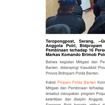
Teropongpost, Serang, –
G
Anggota Polri, Bidpropam
Pembinaan terhadap 16 Perso
Markas Komando Brimob Polda
Bahwa kegiatan Mitigasi dan P
Banten, didampingi Kasubbid Prov
Provos Bidropam Polda Banten.
Kabid
Propam Polda Banten
Komb
Mitigasi dan Pembinaan terhadap
tersebut merupakan program Prop
ketertiban dan disiplin Anggot
Seragam Polri beserta atribut d