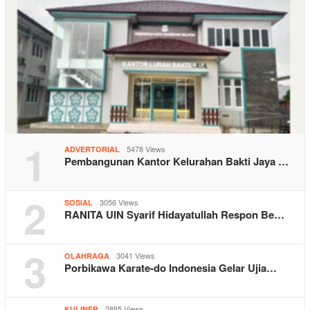
1
5478 Views
ADVERTORIAL
Pembangunan Kantor Kelurahan Bakti Jaya …
2
3056 Views
SOSIAL
RANITA UIN Syarif Hidayatullah Respon Be…
3
3041 Views
OLAHRAGA
Porbikawa Karate-do Indonesia Gelar Ujia…
2885 Views
KULINER