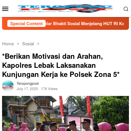
Skip
Mobile
to
Menu
content
hakti Sosial Menjelang HUT Rl Ke- 81 Di Lampung Selatan
Special Content
Home
Sosial
*Berikan Motivasi dan Arahan,
Kapolres Lebak Laksanakan
Kunjungan Kerja ke Polsek Zona 5*
Teropongpost
July 17, 2025
176 Views