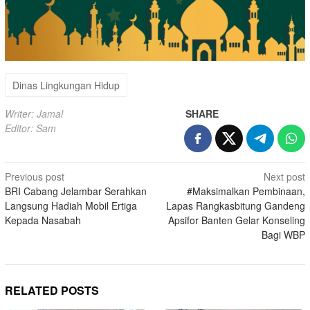
Dinas Lingkungan Hidup
Writer: Jamal
SHARE
Editor: Sam
Post
Previous post
Next post
BRI Cabang Jelambar Serahkan
#Maksimalkan Pembinaan,
navigation
Langsung Hadiah Mobil Ertiga
Lapas Rangkasbitung Gandeng
Kepada Nasabah
Apsifor Banten Gelar Konseling
Bagi WBP
RELATED POSTS