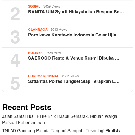
2
3059 Views
SOSIAL
RANITA UIN Syarif Hidayatullah Respon Be…
3
3043 Views
OLAHRAGA
Porbikawa Karate-do Indonesia Gelar Ujia…
4
2886 Views
KULINER
SAEROSO Resto & Venue Resmi Dibuka …
5
2685 Views
HUKUM&KRIMINAL
Satlantas Polres Tangsel Siap Terapkan E…
Recent Posts
Jalan Santai HUT RI ke-81 di Mauk Semarak, Ribuan Warga
Perkuat Kebersamaan
TNI AD Gandeng Pemda Tangani Sampah, Teknologi Pirolisis