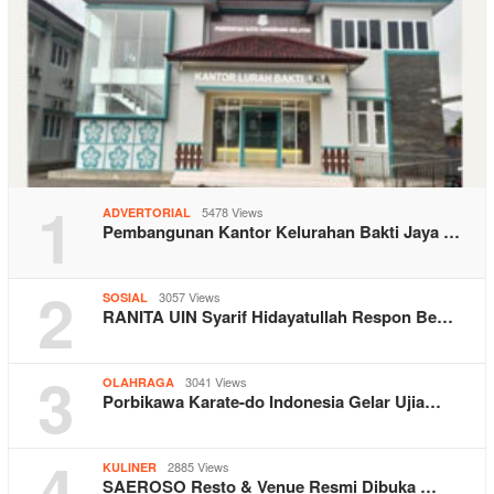
1
5478 Views
ADVERTORIAL
Pembangunan Kantor Kelurahan Bakti Jaya …
2
3057 Views
SOSIAL
RANITA UIN Syarif Hidayatullah Respon Be…
3
3041 Views
OLAHRAGA
Porbikawa Karate-do Indonesia Gelar Ujia…
4
2885 Views
KULINER
SAEROSO Resto & Venue Resmi Dibuka …