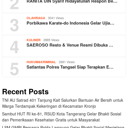
2
RANITA UIN Syarif Hidayatullah Respon Be…
3
3041 Views
OLAHRAGA
Porbikawa Karate-do Indonesia Gelar Ujia…
4
2885 Views
KULINER
SAEROSO Resto & Venue Resmi Dibuka …
5
2681 Views
HUKUM&KRIMINAL
Satlantas Polres Tangsel Siap Terapkan E…
Recent Posts
TNI AU Satrad 401 Tanjung Kait Salurkan Bantuan Air Bersih untuk
Warga Terdampak Kekeringan di Kecamatan Kronjo
Sambut HUT RI ke-81, RSUD Kota Tangerang Gelar Bhakti Sosial
dan Pemeriksaan Kesehatan Gratis untuk Masyarakat
LSM GMBI Bersama Polda Lampung Gelar Bhakti Sosial Menjelang