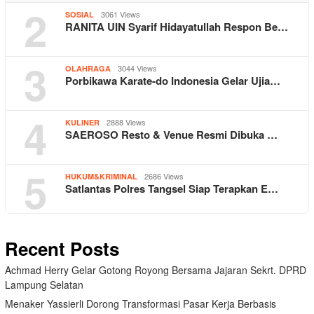
2
3061 Views
SOSIAL
RANITA UIN Syarif Hidayatullah Respon Be…
3
3044 Views
OLAHRAGA
Porbikawa Karate-do Indonesia Gelar Ujia…
4
2888 Views
KULINER
SAEROSO Resto & Venue Resmi Dibuka …
5
2686 Views
HUKUM&KRIMINAL
Satlantas Polres Tangsel Siap Terapkan E…
Recent Posts
Achmad Herry Gelar Gotong Royong Bersama Jajaran Sekrt. DPRD
Lampung Selatan
Menaker Yassierli Dorong Transformasi Pasar Kerja Berbasis