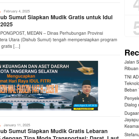
teropongpost
February 4, 2025
A
ub Sumut Siapkan Mudik Gratis untuk Idul
i 2025
PONGPOST, MEDAN – Dinas Perhubungan Provinsi
era Utara (Dishub Sumut) tengah mempersiapkan program
 gratis […]
Rec
Jalan 
Ribuan
TNI AD
Teknolo
Beban
Penyele
Dialog 
Dugaan
Jayapu
teropongpost
January 11, 2025
A
Keama
ub Sumut Siapkan Mudik Gratis Lebaran
Stefan
 dengan Tiga Moda Transportasi: Darat, Laut