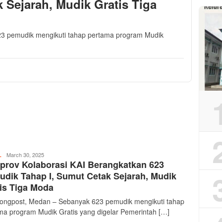
 Sejarah, Mudik Gratis Tiga
3 pemudik mengikuti tahap pertama program Mudik
teropongpost
March 30, 2025
L
rov Kolaborasi KAI Berangkatkan 623
dik Tahap I, Sumut Cetak Sejarah, Mudik
is Tiga Moda
ongpost, Medan – Sebanyak 623 pemudik mengikuti tahap
ma program Mudik Gratis yang digelar Pemerintah […]