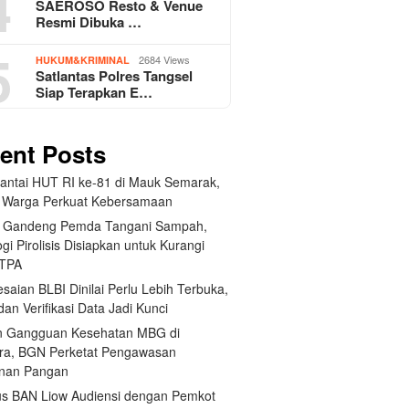
4
SAEROSO Resto & Venue
Resmi Dibuka …
5
2684 Views
HUKUM&KRIMINAL
Satlantas Polres Tangsel
Siap Terapkan E…
ent Posts
Santai HUT RI ke-81 di Mauk Semarak,
 Warga Perkuat Kebersamaan
 Gandeng Pemda Tangani Sampah,
gi Pirolisis Disiapkan untuk Kurangi
 TPA
saian BLBI Dinilai Perlu Lebih Terbuka,
dan Verifikasi Data Jadi Kunci
 Gangguan Kesehatan MBG di
ra, BGN Perketat Pengawasan
nan Pangan
us BAN Liow Audiensi dengan Pemkot