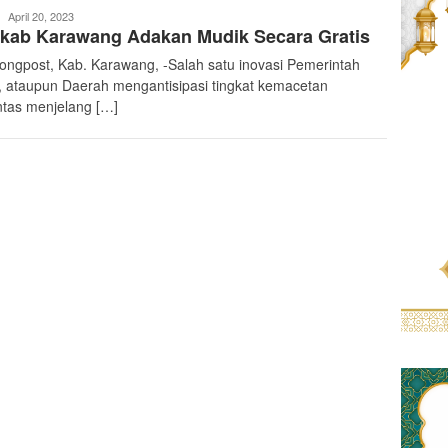
teropongpost
April 20, 2023
kab Karawang Adakan Mudik Secara Gratis
ongpost, Kab. Karawang, -Salah satu inovasi Pemerintah
, ataupun Daerah mengantisipasi tingkat kemacetan
intas menjelang […]