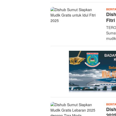
BERIT
Dish
Fitr
TERO
Sumat
mudik
BERIT
Dish
2025