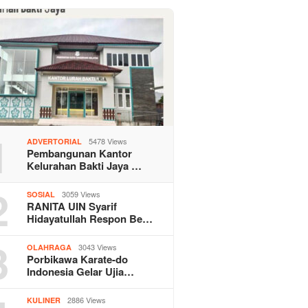
1
5478 Views
ADVERTORIAL
Pembangunan Kantor
Kelurahan Bakti Jaya …
2
3059 Views
SOSIAL
RANITA UIN Syarif
Hidayatullah Respon Be…
3
3043 Views
OLAHRAGA
Porbikawa Karate-do
Indonesia Gelar Ujia…
2886 Views
KULINER