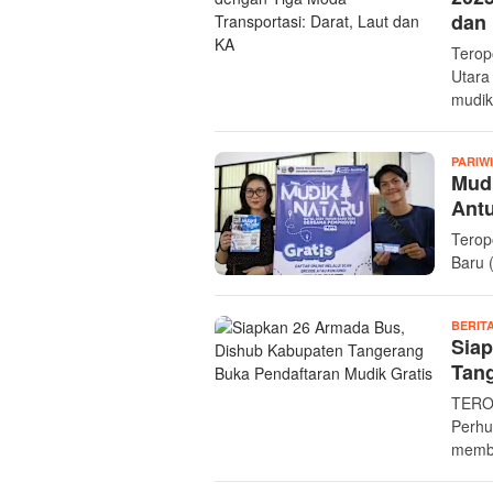
dan
Terop
Utara
mudik
PARIW
Mud
Antu
Terop
Baru 
BERIT
Sia
Tang
TERO
Perhu
membu