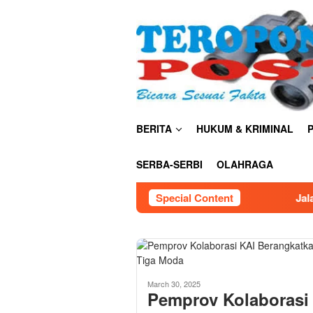
Skip
close
to
content
BERITA
HUKUM & KRIMINAL
P
SERBA-SERBI
OLAHRAGA
Special Content
Jalan Santai HUT RI ke
March 30, 2025
Pemprov Kolaborasi