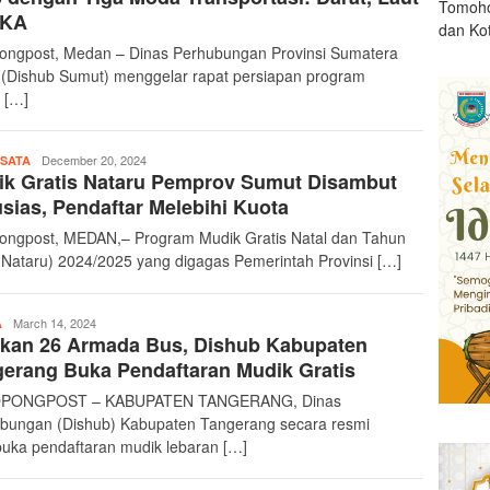
Tomoho
 KA
dan Ko
ongpost, Medan – Dinas Perhubungan Provinsi Sumatera
 (Dishub Sumut) menggelar rapat persiapan program
 […]
teropongpost
December 20, 2024
ISATA
ik Gratis Nataru Pemprov Sumut Disambut
sias, Pendaftar Melebihi Kuota
ongpost, MEDAN,– Program Mudik Gratis Natal dan Tahun
(Nataru) 2024/2025 yang digagas Pemerintah Provinsi […]
teropongpost
March 14, 2024
A
pkan 26 Armada Bus, Dishub Kabupaten
erang Buka Pendaftaran Mudik Gratis
PONGPOST – KABUPATEN TANGERANG, Dinas
bungan (Dishub) Kabupaten Tangerang secara resmi
ka pendaftaran mudik lebaran […]