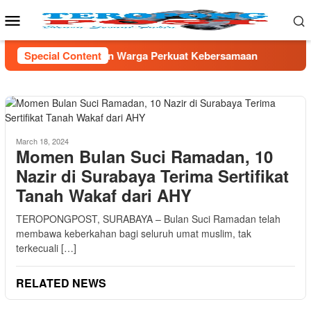
Skip
Mobile
to
Menu
content
ibuan Warga Perkuat Kebersamaan
Special Content
TNI AD Gandeng Pemda
March 18, 2024
Momen Bulan Suci Ramadan, 10
Nazir di Surabaya Terima Sertifikat
Tanah Wakaf dari AHY
TEROPONGPOST, SURABAYA – Bulan Suci Ramadan telah
membawa keberkahan bagi seluruh umat muslim, tak
terkecuali […]
RELATED NEWS