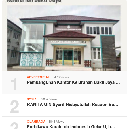
1
5478 Views
ADVERTORIAL
Pembangunan Kantor Kelurahan Bakti Jaya …
2
3059 Views
SOSIAL
RANITA UIN Syarif Hidayatullah Respon Be…
3
3043 Views
OLAHRAGA
Porbikawa Karate-do Indonesia Gelar Ujia…