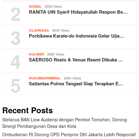
2
3058 Views
SOSIAL
RANITA UIN Syarif Hidayatullah Respon Be…
3
3043 Views
OLAHRAGA
Porbikawa Karate-do Indonesia Gelar Ujia…
4
2885 Views
KULINER
SAEROSO Resto & Venue Resmi Dibuka …
5
2684 Views
HUKUM&KRIMINAL
Satlantas Polres Tangsel Siap Terapkan E…
Recent Posts
Stefanus BAN Liow Audiensi dengan Pemkot Tomohon, Dorong
Sinergi Pembangunan Desa dan Kota
Ombudsman RI Dorong OPD Pemprov DKI Jakarta Lebih Responsif