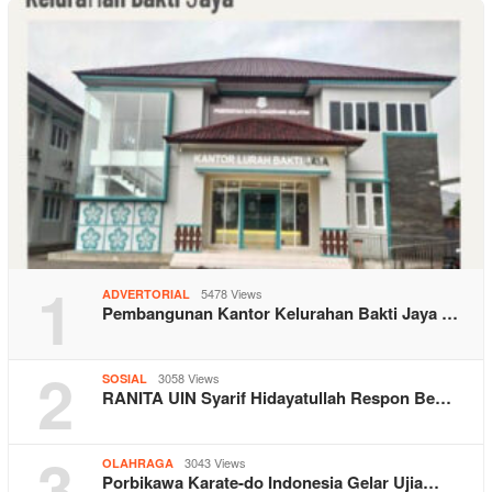
1
5478 Views
ADVERTORIAL
Pembangunan Kantor Kelurahan Bakti Jaya …
2
3058 Views
SOSIAL
RANITA UIN Syarif Hidayatullah Respon Be…
3
3043 Views
OLAHRAGA
Porbikawa Karate-do Indonesia Gelar Ujia…