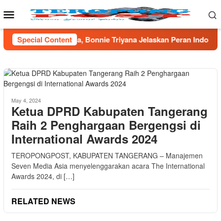
Skip
Mobile
to
Menu
content
Bonnie Triyana Jelaskan Peran Indonesia dalam Sains Global
Special Content
May 4, 2024
Ketua DPRD Kabupaten Tangerang
Raih 2 Penghargaan Bergengsi di
International Awards 2024
TEROPONGPOST, KABUPATEN TANGERANG – Manajemen
Seven Media Asia menyelenggarakan acara The International
Awards 2024, di […]
RELATED NEWS